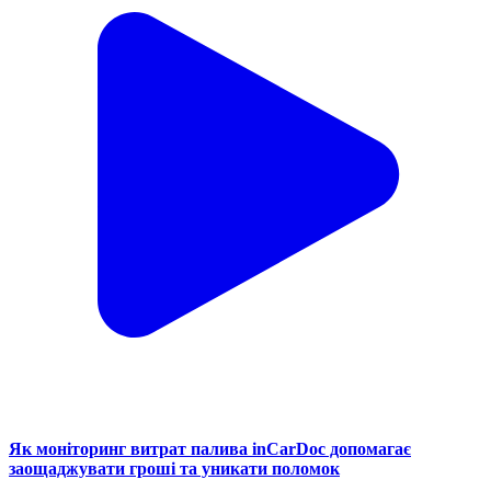
Як моніторинг витрат палива inCarDoc допомагає
заощаджувати гроші та уникати поломок