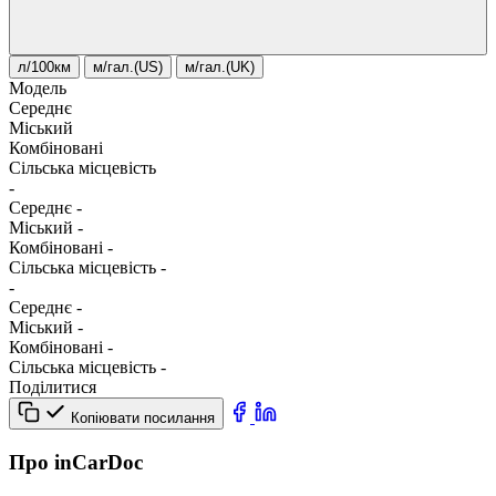
л/100км
м/гал.(US)
м/гал.(UK)
Модель
Середнє
Міський
Комбіновані
Сільська місцевість
-
Середнє
-
Міський
-
Комбіновані
-
Сільська місцевість
-
-
Середнє
-
Міський
-
Комбіновані
-
Сільська місцевість
-
Поділитися
Копіювати посилання
Про inCarDoc