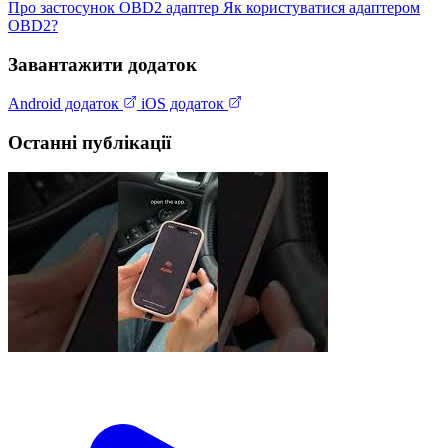
Про застосунок
OBD2 адаптер
Як користуватися адаптером
OBD2?
Завантажити додаток
Android додаток
iOS додаток
Останні публікації