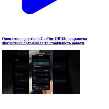
Оновлення додатка inCarDoc OBD2: покращена
діагностика автомобіля та стабільність роботи