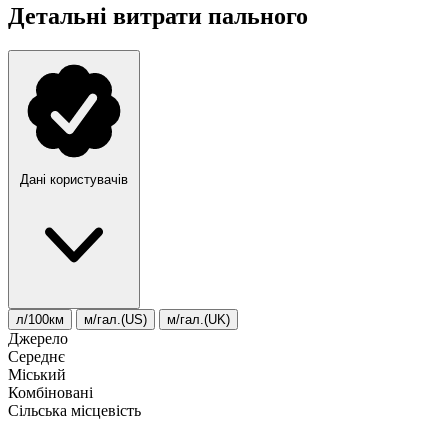
Детальні витрати пального
Дані користувачів
л/100км
м/гал.(US)
м/гал.(UK)
Джерело
Середнє
Міський
Комбіновані
Сільська місцевість