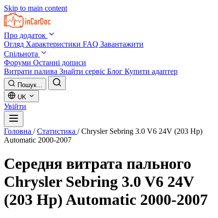
Skip to main content
Про додаток
Огляд
Характеристики
FAQ
Завантажити
Спільнота
Форуми
Останні дописи
Витрати палива
Знайти сервіс
Блог
Купити адаптер
Пошук...
UK
Увійти
Головна
/
Статистика
/
Chrysler Sebring 3.0 V6 24V (203 Hp)
Automatic 2000-2007
Середня витрата пального
Chrysler Sebring 3.0 V6 24V
(203 Hp) Automatic 2000-2007