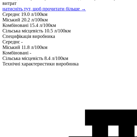
витрат
натисніть тут, щоб прочитати більше →
Середнє
19.0
л/100км
Міський
20.2
л/100км
Комбіновані
15.4
л/100км
Сільська місцевість
10.5
л/100км
Специфікація виробника
Середнє
-
Міський
11.8
л/100км
Комбіновані
-
Сільська місцевість
8.4
л/100км
Технічні характеристики виробника