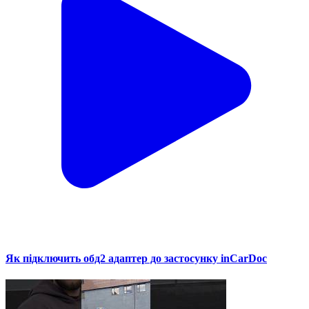
Як підключить обд2 адаптер до застосунку inCarDoc