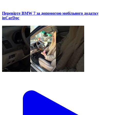
Перевірте BMW 7 за допомогою мобільного додатку
inCarDoc