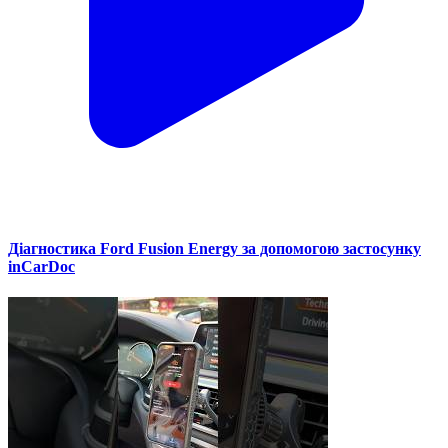
Діагностика Ford Fusion Energy за допомогою застосунку
inCarDoc