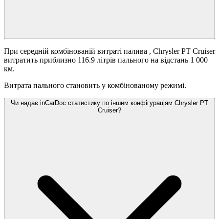
При середній комбінованій витраті палива
, Chrysler PT Cruiser
витратить приблизно 116.9 літрів пального на відстань 1 000
км.
Витрата пального становить
у комбінованому режимі.
Чи надає inCarDoc статистику по іншим конфігураціям Chrysler PT
Cruiser?