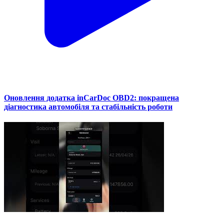
Оновлення додатка inCarDoc OBD2: покращена
діагностика автомобіля та стабільність роботи