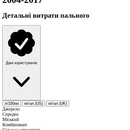
Детальні витрати пального
Дані користувачів
л/100км
м/гал.(US)
м/гал.(UK)
Джерело
Середнє
Міський
Комбіновані
Сільська місцевість