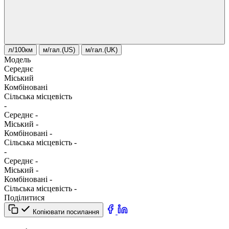
л/100км
м/гал.(US)
м/гал.(UK)
Модель
Середнє
Міський
Комбіновані
Сільська місцевість
-
Середнє
-
Міський
-
Комбіновані
-
Сільська місцевість
-
-
Середнє
-
Міський
-
Комбіновані
-
Сільська місцевість
-
Поділитися
Копіювати посилання