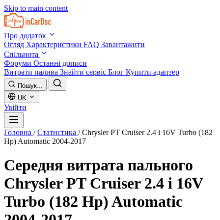
Skip to main content
Про додаток
Огляд
Характеристики
FAQ
Завантажити
Спільнота
Форуми
Останні дописи
Витрати палива
Знайти сервіс
Блог
Купити адаптер
Пошук...
UK
Увійти
Головна
/
Статистика
/
Chrysler PT Cruiser 2.4 i 16V Turbo (182
Hp) Automatic 2004-2017
Середня витрата пального
Chrysler PT Cruiser 2.4 i 16V
Turbo (182 Hp) Automatic
2004-2017