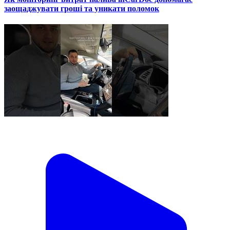
заощаджувати гроші та уникати поломок