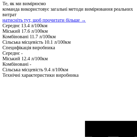
Те, як ми вимірюємо
команда використовує загальні методи вимірювання реальних
витрат
натисніть тут, щоб прочитати більше →
Середнє
13.4
л/100км
Міський
17.6
л/100км
Комбіновані
11.7
л/100км
Сільська місцевість
10.1
л/100км
Специфікація виробника
Середнє
-
Міський
12.4
л/100км
Комбіновані
-
Сільська місцевість
9.4
л/100км
Технічні характеристики виробника