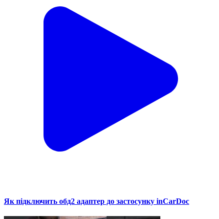
Як підключить обд2 адаптер до застосунку inCarDoc