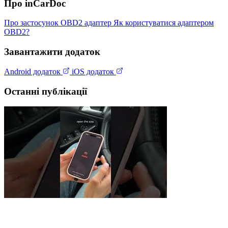
Про inCarDoc
Про застосунок
OBD2 адаптер
Як користуватися адаптером
OBD2?
Завантажити додаток
Android додаток
iOS додаток
Останні публікації