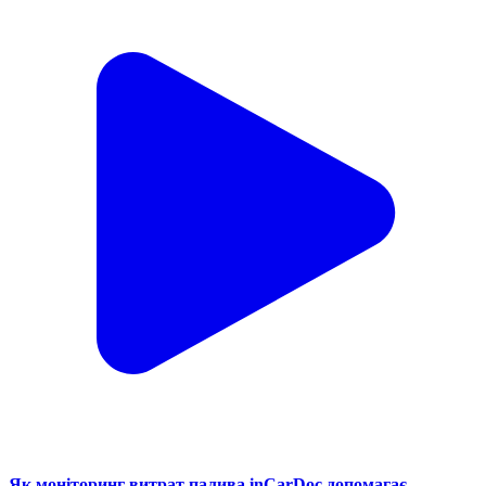
Як моніторинг витрат палива inCarDoc допомагає