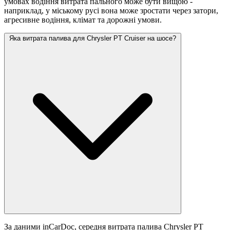
умовах водіння витрата пального може бути вищою -
наприклад, у міському русі вона може зростати
через затори,
агресивне водіння, клімат та дорожні умови.
Яка витрата палива для Chrysler PT Cruiser на шосе?
За даними inCarDoc, середня витрата палива Chrysler PT