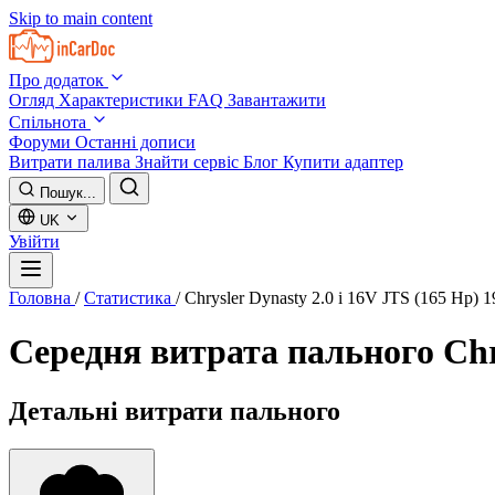
Skip to main content
Про додаток
Огляд
Характеристики
FAQ
Завантажити
Спільнота
Форуми
Останні дописи
Витрати палива
Знайти сервіс
Блог
Купити адаптер
Пошук...
UK
Увійти
Головна
/
Статистика
/
Chrysler Dynasty 2.0 i 16V JTS (165 Hp) 
Середня витрата пального
Chr
Детальні витрати пального