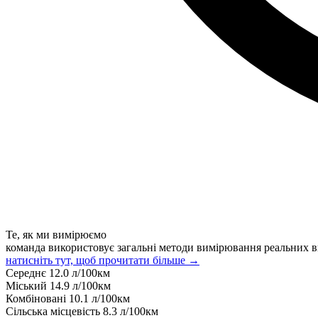
Те, як ми вимірюємо
команда використовує загальні методи вимірювання реальних в
натисніть тут, щоб прочитати більше →
Середнє
12.0
л/100км
Міський
14.9
л/100км
Комбіновані
10.1
л/100км
Сільська місцевість
8.3
л/100км