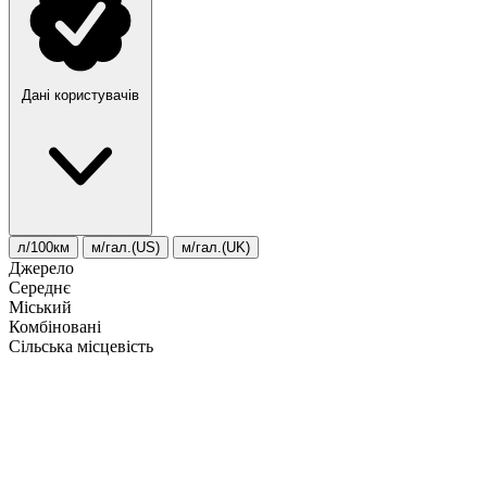
Дані користувачів
л/100км
м/гал.(US)
м/гал.(UK)
Джерело
Середнє
Міський
Комбіновані
Сільська місцевість