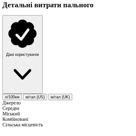
Детальні витрати пального
Дані користувачів
л/100км
м/гал.(US)
м/гал.(UK)
Джерело
Середнє
Міський
Комбіновані
Сільська місцевість