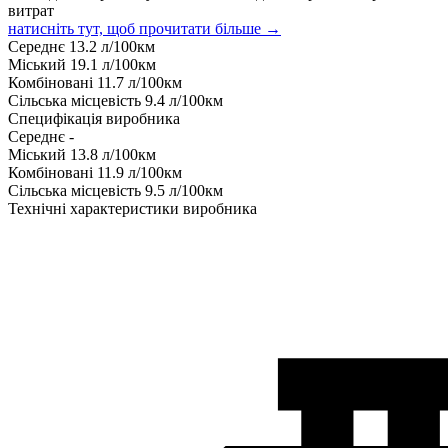
витрат
натисніть тут, щоб прочитати більше →
Середнє
13.2
л/100км
Міський
19.1
л/100км
Комбіновані
11.7
л/100км
Сільська місцевість
9.4
л/100км
Специфікація виробника
Середнє
-
Міський
13.8
л/100км
Комбіновані
11.9
л/100км
Сільська місцевість
9.5
л/100км
Технічні характеристики виробника