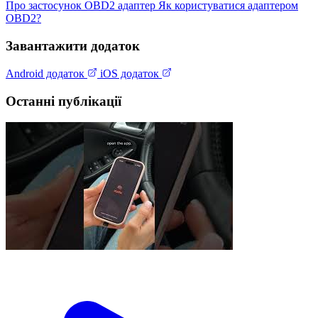
Про застосунок
OBD2 адаптер
Як користуватися адаптером
OBD2?
Завантажити додаток
Android додаток
iOS додаток
Останні публікації