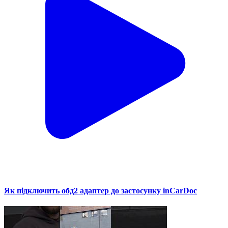
Як підключить обд2 адаптер до застосунку inCarDoc