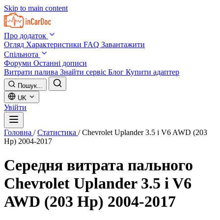
Skip to main content
Про додаток
Огляд
Характеристики
FAQ
Завантажити
Спільнота
Форуми
Останні дописи
Витрати палива
Знайти сервіс
Блог
Купити адаптер
Пошук...
UK
Увійти
Головна
/
Статистика
/
Chevrolet Uplander 3.5 i V6 AWD (203
Hp) 2004-2017
Середня витрата пального
Chevrolet Uplander 3.5 i V6
AWD (203 Hp) 2004-2017