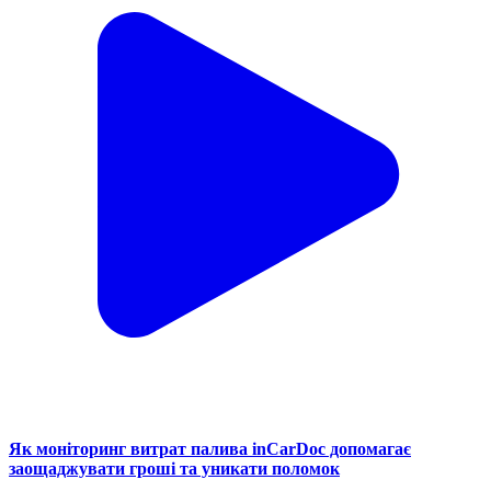
Як моніторинг витрат палива inCarDoc допомагає
заощаджувати гроші та уникати поломок