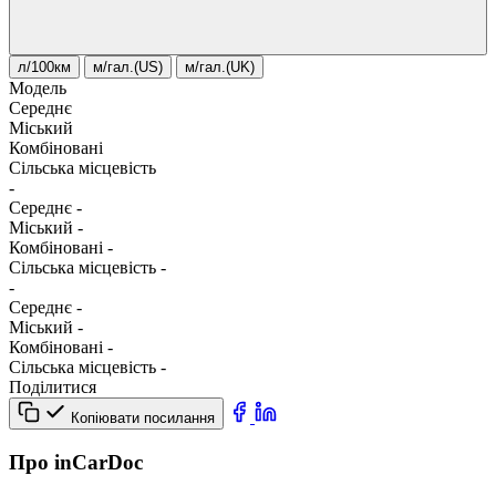
л/100км
м/гал.(US)
м/гал.(UK)
Модель
Середнє
Міський
Комбіновані
Сільська місцевість
-
Середнє
-
Міський
-
Комбіновані
-
Сільська місцевість
-
-
Середнє
-
Міський
-
Комбіновані
-
Сільська місцевість
-
Поділитися
Копіювати посилання
Про inCarDoc