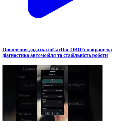
Оновлення додатка inCarDoc OBD2: покращена
діагностика автомобіля та стабільність роботи