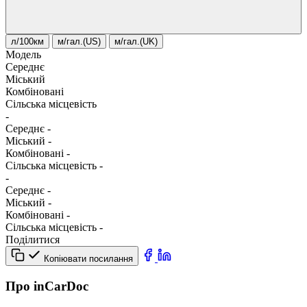
л/100км
м/гал.(US)
м/гал.(UK)
Модель
Середнє
Міський
Комбіновані
Сільська місцевість
-
Середнє
-
Міський
-
Комбіновані
-
Сільська місцевість
-
-
Середнє
-
Міський
-
Комбіновані
-
Сільська місцевість
-
Поділитися
Копіювати посилання
Про inCarDoc