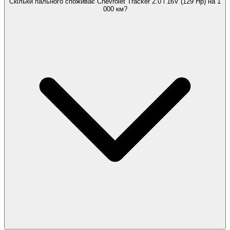
Скільки пального споживає Chevrolet Tracker 2.0 i 16V (129 Hp) на 1
000 км?