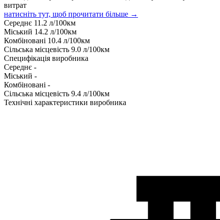
витрат
натисніть тут, щоб прочитати більше →
Середнє
11.2
л/100км
Міський
14.2
л/100км
Комбіновані
10.4
л/100км
Сільська місцевість
9.0
л/100км
Специфікація виробника
Середнє
-
Міський
-
Комбіновані
-
Сільська місцевість
9.4
л/100км
Технічні характеристики виробника