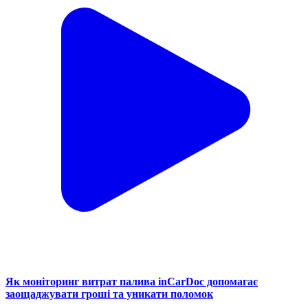
Як моніторинг витрат палива inCarDoc допомагає
заощаджувати гроші та уникати поломок