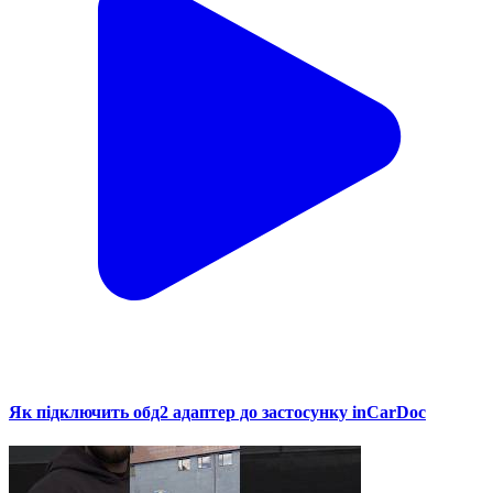
Як підключить обд2 адаптер до застосунку inCarDoc