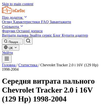
Skip to main content
Про додаток
Огляд
Характеристики
FAQ
Завантажити
Спільнота
Форуми
Останні дописи
Витрати палива
Знайти сервіс
Блог
Купити адаптер
Пошук...
UK
Увійти
Головна
/
Статистика
/
Chevrolet Tracker 2.0 i 16V (129 Hp)
1998-2004
Середня витрата пального
Chevrolet Tracker 2.0 i 16V
(129 Hp) 1998-2004