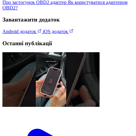
Про застосунок
OBD2 адаптер
Як користуватися адаптером
OBD2?
Завантажити додаток
Android додаток
iOS додаток
Останні публікації