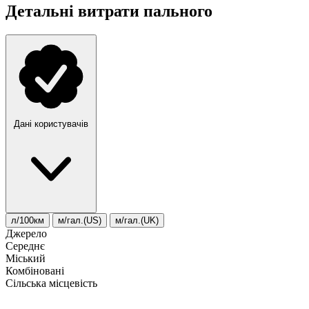
Детальні витрати пального
Дані користувачів
л/100км
м/гал.(US)
м/гал.(UK)
Джерело
Середнє
Міський
Комбіновані
Сільська місцевість