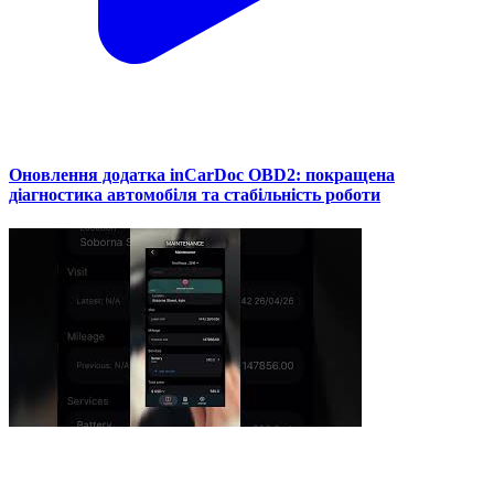
Оновлення додатка inCarDoc OBD2: покращена
діагностика автомобіля та стабільність роботи