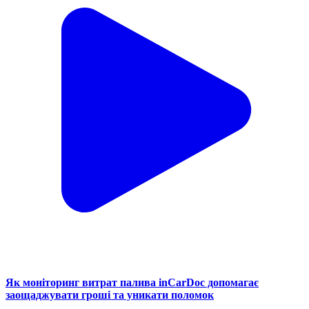
Як моніторинг витрат палива inCarDoc допомагає
заощаджувати гроші та уникати поломок