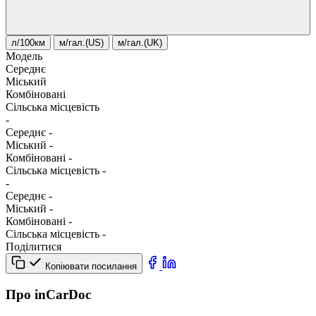
л/100км
м/гал.(US)
м/гал.(UK)
Модель
Середнє
Міський
Комбіновані
Сільська місцевість
-
Середнє
-
Міський
-
Комбіновані
-
Сільська місцевість
-
-
Середнє
-
Міський
-
Комбіновані
-
Сільська місцевість
-
Поділитися
Копіювати посилання
Про inCarDoc