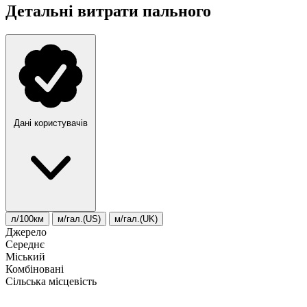
Детальні витрати пального
Дані користувачів
л/100км
м/гал.(US)
м/гал.(UK)
Джерело
Середнє
Міський
Комбіновані
Сільська місцевість