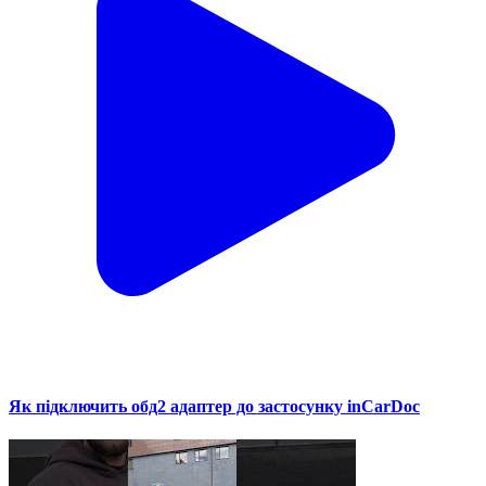
Як підключить обд2 адаптер до застосунку inCarDoc