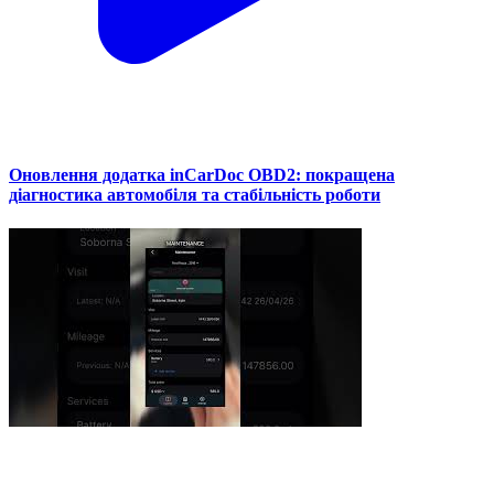
Оновлення додатка inCarDoc OBD2: покращена
діагностика автомобіля та стабільність роботи