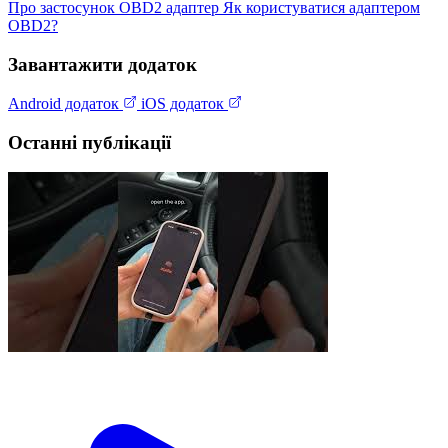
Про застосунок
OBD2 адаптер
Як користуватися адаптером
OBD2?
Завантажити додаток
Android додаток
iOS додаток
Останні публікації