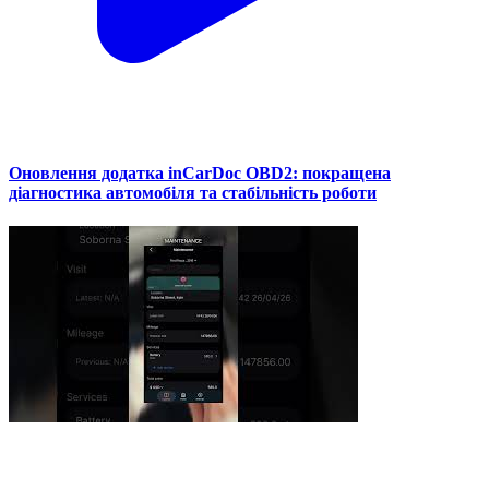
Оновлення додатка inCarDoc OBD2: покращена
діагностика автомобіля та стабільність роботи