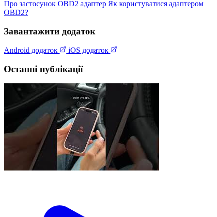
Про застосунок
OBD2 адаптер
Як користуватися адаптером
OBD2?
Завантажити додаток
Android додаток
iOS додаток
Останні публікації