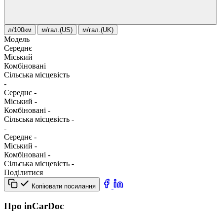
л/100км
м/гал.(US)
м/гал.(UK)
Модель
Середнє
Міський
Комбіновані
Сільська місцевість
-
Середнє
-
Міський
-
Комбіновані
-
Сільська місцевість
-
-
Середнє
-
Міський
-
Комбіновані
-
Сільська місцевість
-
Поділитися
Копіювати посилання
Про inCarDoc