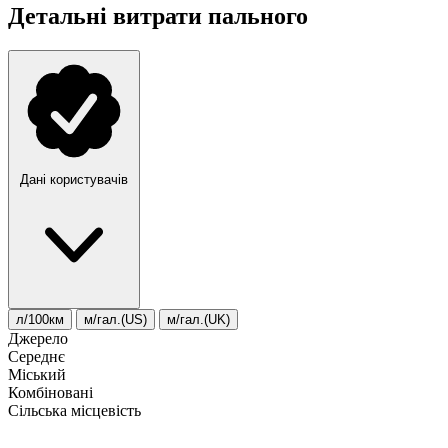
Детальні витрати пального
Дані користувачів
л/100км
м/гал.(US)
м/гал.(UK)
Джерело
Середнє
Міський
Комбіновані
Сільська місцевість