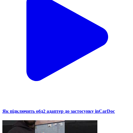
Як підключить обд2 адаптер до застосунку inCarDoc