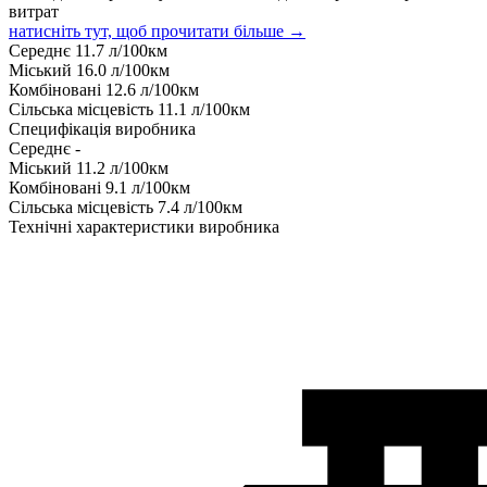
витрат
натисніть тут, щоб прочитати більше →
Середнє
11.7
л/100км
Міський
16.0
л/100км
Комбіновані
12.6
л/100км
Сільська місцевість
11.1
л/100км
Специфікація виробника
Середнє
-
Міський
11.2
л/100км
Комбіновані
9.1
л/100км
Сільська місцевість
7.4
л/100км
Технічні характеристики виробника