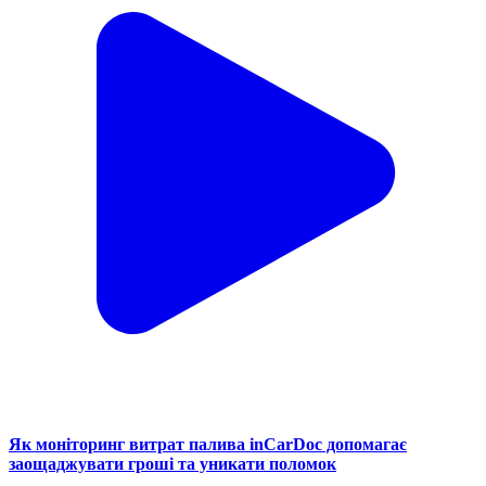
Як моніторинг витрат палива inCarDoc допомагає
заощаджувати гроші та уникати поломок