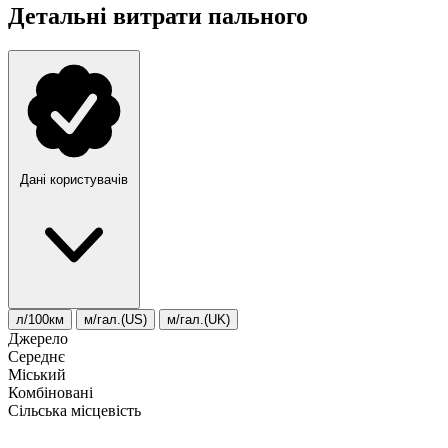
Детальні витрати пального
Дані користувачів
л/100км
м/гал.(US)
м/гал.(UK)
Джерело
Середнє
Міський
Комбіновані
Сільська місцевість