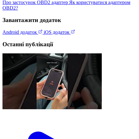
Про застосунок
OBD2 адаптер
Як користуватися адаптером
OBD2?
Завантажити додаток
Android додаток
iOS додаток
Останні публікації