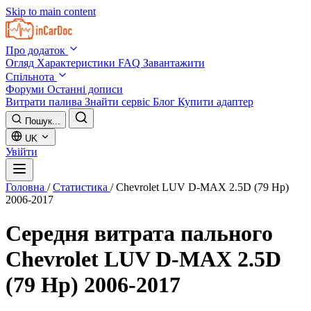
Skip to main content
Про додаток
Огляд
Характеристики
FAQ
Завантажити
Спільнота
Форуми
Останні дописи
Витрати палива
Знайти сервіс
Блог
Купити адаптер
Пошук...
UK
Увійти
Головна
/
Статистика
/
Chevrolet LUV D-MAX 2.5D (79 Hp)
2006-2017
Середня витрата пального
Chevrolet LUV D-MAX 2.5D
(79 Hp) 2006-2017