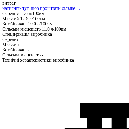
витрат
натисніть тут, щоб прочитати більше →
Середнє
11.6
л/100км
Міський
12.6
л/100км
Комбіновані
10.0
л/100км
Сільська місцевість
11.0
л/100км
Специфікація виробника
Середнє
-
Міський
-
Комбіновані
-
Сільська місцевість
-
Технічні характеристики виробника