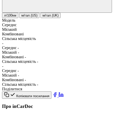
л/100км
м/гал.(US)
м/гал.(UK)
Модель
Середнє
Міський
Комбіновані
Сільська місцевість
-
Середнє
-
Міський
-
Комбіновані
-
Сільська місцевість
-
-
Середнє
-
Міський
-
Комбіновані
-
Сільська місцевість
-
Поділитися
Копіювати посилання
Про inCarDoc