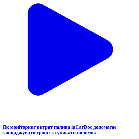
Як моніторинг витрат палива inCarDoc допомагає
заощаджувати гроші та уникати поломок