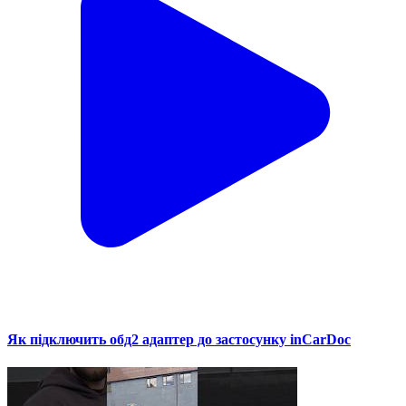
Як підключить обд2 адаптер до застосунку inCarDoc