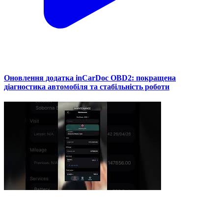
Оновлення додатка inCarDoc OBD2: покращена
діагностика автомобіля та стабільність роботи