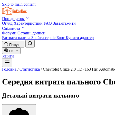
Skip to main content
Про додаток
Огляд
Характеристики
FAQ
Завантажити
Спільнота
Форуми
Останні дописи
Витрати палива
Знайти сервіс
Блог
Купити адаптер
Пошук...
UK
Увійти
Головна
/
Статистика
/
Chevrolet Cruze 2.0 TD (163 Hp) Automati
Середня витрата пального
Che
Детальні витрати пального