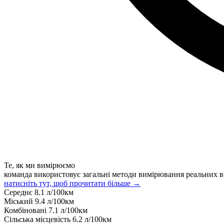
Те, як ми вимірюємо
команда використовує загальні методи вимірювання реальних в
натисніть тут, щоб прочитати більше →
Середнє
8.1
л/100км
Міський
9.4
л/100км
Комбіновані
7.1
л/100км
Сільська місцевість
6.2
л/100км