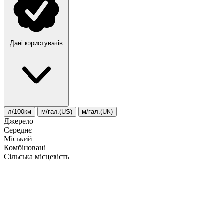
Дані користувачів
л/100км
м/гал.(US)
м/гал.(UK)
Джерело
Середнє
Міський
Комбіновані
Сільська місцевість