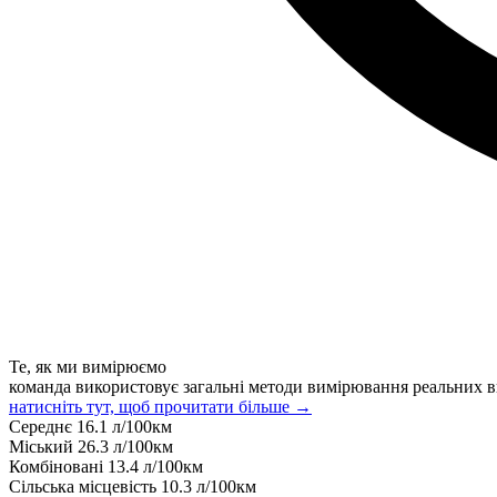
Те, як ми вимірюємо
команда використовує загальні методи вимірювання реальних в
натисніть тут, щоб прочитати більше →
Середнє
16.1
л/100км
Міський
26.3
л/100км
Комбіновані
13.4
л/100км
Сільська місцевість
10.3
л/100км