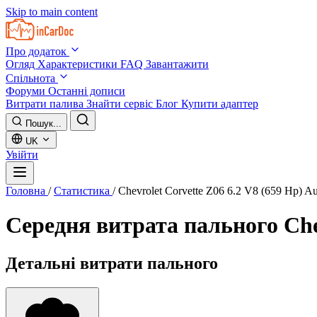
Skip to main content
Про додаток
Огляд
Характеристики
FAQ
Завантажити
Спільнота
Форуми
Останні дописи
Витрати палива
Знайти сервіс
Блог
Купити адаптер
Пошук...
UK
Увійти
Головна
/
Статистика
/
Chevrolet Corvette Z06 6.2 V8 (659 Hp) A
Середня витрата пального
Che
Детальні витрати пального