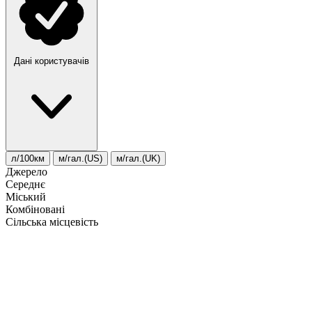
Дані користувачів
л/100км
м/гал.(US)
м/гал.(UK)
Джерело
Середнє
Міський
Комбіновані
Сільська місцевість