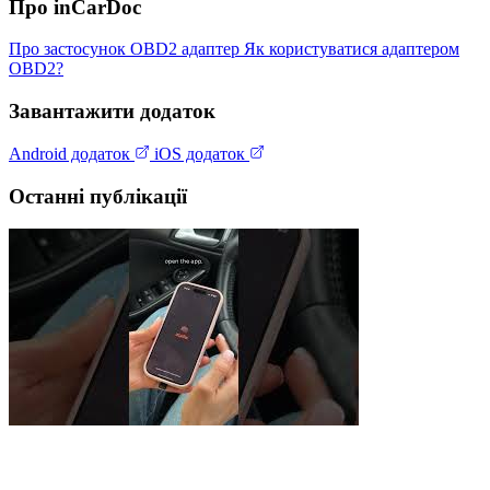
Про inCarDoc
Про застосунок
OBD2 адаптер
Як користуватися адаптером
OBD2?
Завантажити додаток
Android додаток
iOS додаток
Останні публікації