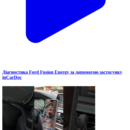
Діагностика Ford Fusion Energy за допомогою застосунку
inCarDoc