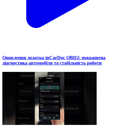
Оновлення додатка inCarDoc OBD2: покращена
діагностика автомобіля та стабільність роботи