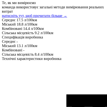
Те, як ми вимірюємо
команда використовує загальні методи вимірювання реальних
витрат
натисніть тут, щоб прочитати більше →
Середнє
17.5
л/100км
Міський
18.8
л/100км
Комбіновані
14.4
л/100км
Сільська місцевість
9.2
л/100км
Специфікація виробника
Середнє
-
Міський
13.1
л/100км
Комбіновані
-
Сільська місцевість
8.4
л/100км
Технічні характеристики виробника