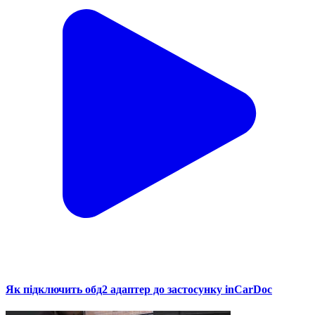
Як підключить обд2 адаптер до застосунку inCarDoc