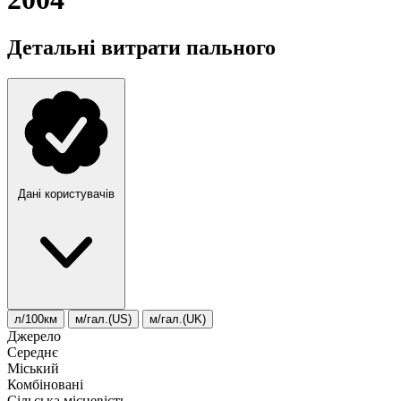
Детальні витрати пального
Дані користувачів
л/100км
м/гал.(US)
м/гал.(UK)
Джерело
Середнє
Міський
Комбіновані
Сільська місцевість