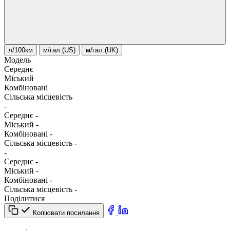
л/100км
м/гал.(US)
м/гал.(UK)
Модель
Середнє
Міський
Комбіновані
Сільська місцевість
-
Середнє
-
Міський
-
Комбіновані
-
Сільська місцевість
-
-
Середнє
-
Міський
-
Комбіновані
-
Сільська місцевість
-
Поділитися
Копіювати посилання