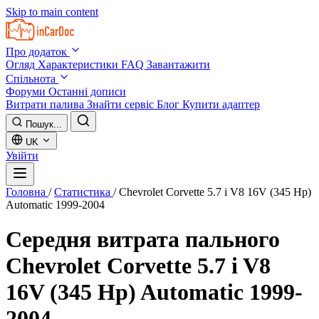
Skip to main content
Про додаток
Огляд
Характеристики
FAQ
Завантажити
Спільнота
Форуми
Останні дописи
Витрати палива
Знайти сервіс
Блог
Купити адаптер
Пошук...
UK
Увійти
Головна
/
Статистика
/
Chevrolet Corvette 5.7 i V8 16V (345 Hp)
Automatic 1999-2004
Середня витрата пального
Chevrolet Corvette 5.7 i V8
16V (345 Hp) Automatic 1999-
2004