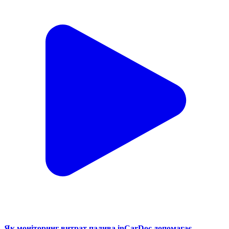
Як моніторинг витрат палива inCarDoc допомагає