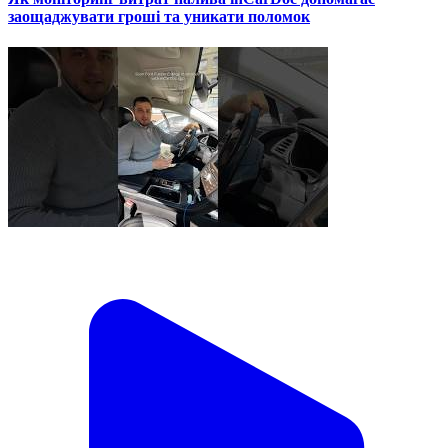
заощаджувати гроші та уникати поломок