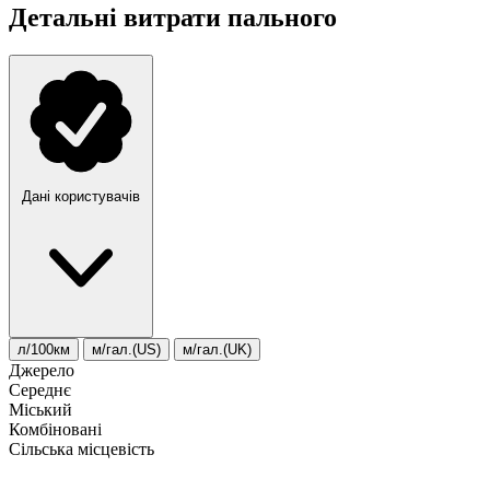
Детальні витрати пального
Дані користувачів
л/100км
м/гал.(US)
м/гал.(UK)
Джерело
Середнє
Міський
Комбіновані
Сільська місцевість