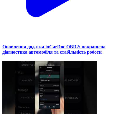
Оновлення додатка inCarDoc OBD2: покращена
діагностика автомобіля та стабільність роботи