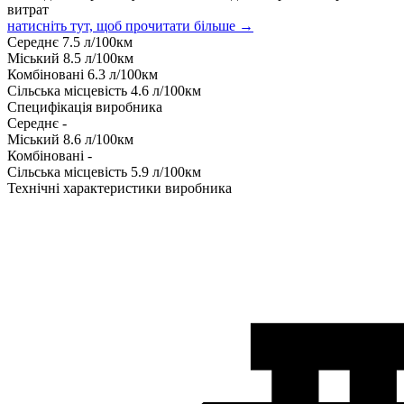
витрат
натисніть тут, щоб прочитати більше →
Середнє
7.5
л/100км
Міський
8.5
л/100км
Комбіновані
6.3
л/100км
Сільська місцевість
4.6
л/100км
Специфікація виробника
Середнє
-
Міський
8.6
л/100км
Комбіновані
-
Сільська місцевість
5.9
л/100км
Технічні характеристики виробника