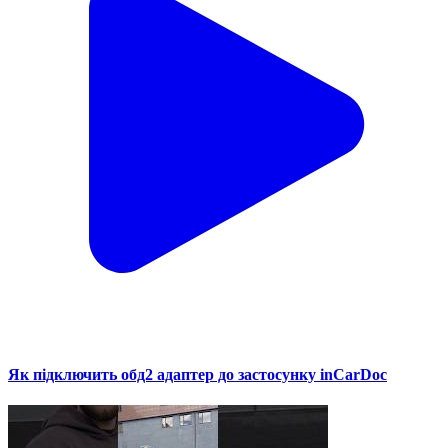
Як підключить обд2 адаптер до застосунку inCarDoc