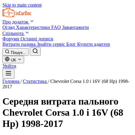
Skip to main content
Про додаток
Огляд
Характеристики
FAQ
Завантажити
Спільнота
Форуми
Останні дописи
Витрати палива
Знайти сервіс
Блог
Купити адаптер
Пошук...
UK
Увійти
Головна
/
Статистика
/
Chevrolet Corsa 1.0 i 16V (68 Hp) 1998-
2017
Середня витрата пального
Chevrolet Corsa 1.0 i 16V (68
Hp) 1998-2017