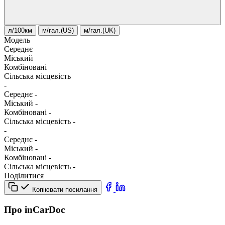
л/100км
м/гал.(US)
м/гал.(UK)
Модель
Середнє
Міський
Комбіновані
Сільська місцевість
-
Середнє
-
Міський
-
Комбіновані
-
Сільська місцевість
-
-
Середнє
-
Міський
-
Комбіновані
-
Сільська місцевість
-
Поділитися
Копіювати посилання
Про inCarDoc