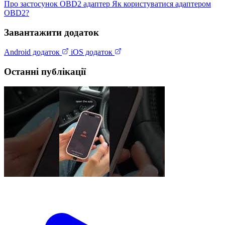
Про застосунок
OBD2 адаптер
Як користуватися адаптером
OBD2?
Завантажити додаток
Android додаток
iOS додаток
Останні публікації