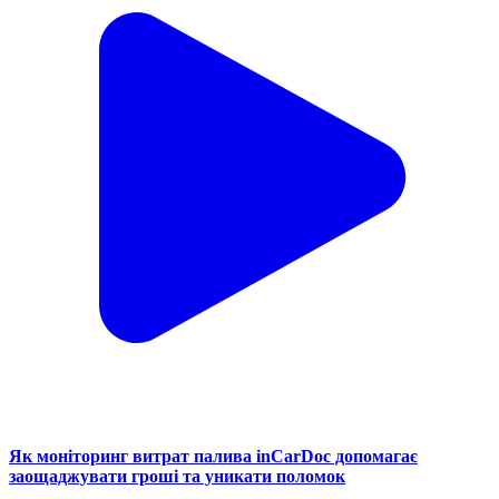
Як моніторинг витрат палива inCarDoc допомагає
заощаджувати гроші та уникати поломок