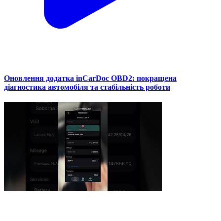
Оновлення додатка inCarDoc OBD2: покращена
діагностика автомобіля та стабільність роботи