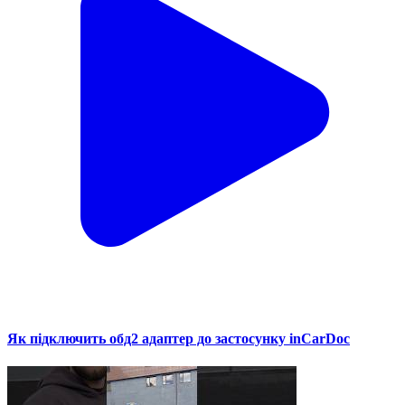
Як підключить обд2 адаптер до застосунку inCarDoc