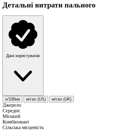
Детальні витрати пального
Дані користувачів
л/100км
м/гал.(US)
м/гал.(UK)
Джерело
Середнє
Міський
Комбіновані
Сільська місцевість