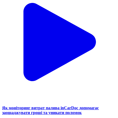
Як моніторинг витрат палива inCarDoc допомагає
заощаджувати гроші та уникати поломок