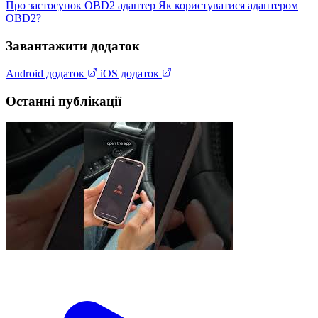
Про застосунок
OBD2 адаптер
Як користуватися адаптером
OBD2?
Завантажити додаток
Android додаток
iOS додаток
Останні публікації