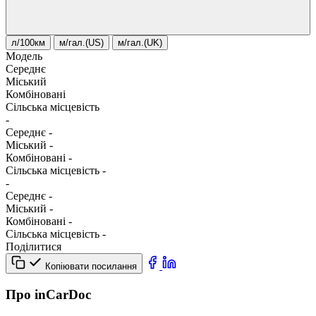
л/100км
м/гал.(US)
м/гал.(UK)
Модель
Середнє
Міський
Комбіновані
Сільська місцевість
-
Середнє
-
Міський
-
Комбіновані
-
Сільська місцевість
-
-
Середнє
-
Міський
-
Комбіновані
-
Сільська місцевість
-
Поділитися
Копіювати посилання
Про inCarDoc