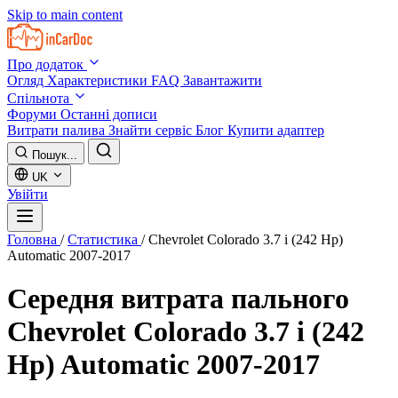
Skip to main content
Про додаток
Огляд
Характеристики
FAQ
Завантажити
Спільнота
Форуми
Останні дописи
Витрати палива
Знайти сервіс
Блог
Купити адаптер
Пошук...
UK
Увійти
Головна
/
Статистика
/
Chevrolet Colorado 3.7 i (242 Hp)
Automatic 2007-2017
Середня витрата пального
Chevrolet Colorado 3.7 i (242
Hp) Automatic 2007-2017