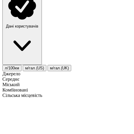
Дані користувачів
л/100км
м/гал.(US)
м/гал.(UK)
Джерело
Середнє
Міський
Комбіновані
Сільська місцевість