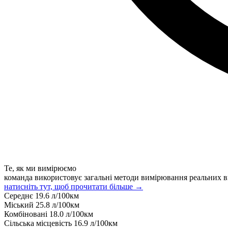
Те, як ми вимірюємо
команда використовує загальні методи вимірювання реальних в
натисніть тут, щоб прочитати більше →
Середнє
19.6
л/100км
Міський
25.8
л/100км
Комбіновані
18.0
л/100км
Сільська місцевість
16.9
л/100км