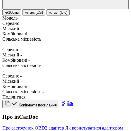
л/100км
м/гал.(US)
м/гал.(UK)
Модель
Середнє
Міський
Комбіновані
Сільська місцевість
-
Середнє
-
Міський
-
Комбіновані
-
Сільська місцевість
-
-
Середнє
-
Міський
-
Комбіновані
-
Сільська місцевість
-
Поділитися
Копіювати посилання
Про inCarDoc
Про застосунок
OBD2 адаптер
Як користуватися адаптером