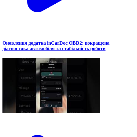
Оновлення додатка inCarDoc OBD2: покращена
діагностика автомобіля та стабільність роботи