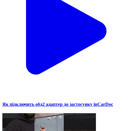
Як підключить обд2 адаптер до застосунку inCarDoc