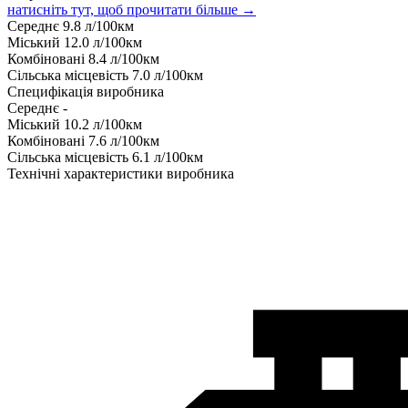
натисніть тут, щоб прочитати більше →
Середнє
9.8
л/100км
Міський
12.0
л/100км
Комбіновані
8.4
л/100км
Сільська місцевість
7.0
л/100км
Специфікація виробника
Середнє
-
Міський
10.2
л/100км
Комбіновані
7.6
л/100км
Сільська місцевість
6.1
л/100км
Технічні характеристики виробника