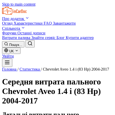
Skip to main content
Про додаток
Огляд
Характеристики
FAQ
Завантажити
Спільнота
Форуми
Останні дописи
Витрати палива
Знайти сервіс
Блог
Купити адаптер
Пошук...
UK
Увійти
Головна
/
Статистика
/
Chevrolet Aveo 1.4 i (83 Hp) 2004-2017
Середня витрата пального
Chevrolet Aveo 1.4 i (83 Hp)
2004-2017
Детальні витрати пального