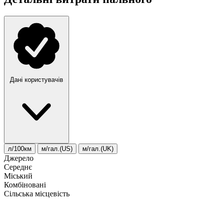
Дані користувачів
л/100км
м/гал.(US)
м/гал.(UK)
Джерело
Середнє
Міський
Комбіновані
Сільська місцевість