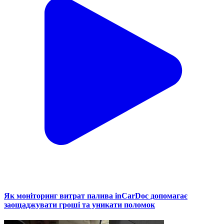
Як моніторинг витрат палива inCarDoc допомагає
заощаджувати гроші та уникати поломок