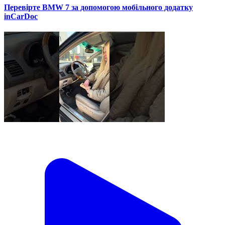
Перевірте BMW 7 за допомогою мобільного додатку
inCarDoc