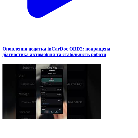
Оновлення додатка inCarDoc OBD2: покращена
діагностика автомобіля та стабільність роботи