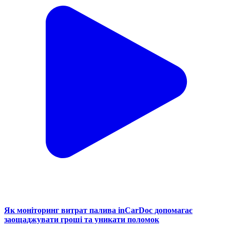
Як моніторинг витрат палива inCarDoc допомагає
заощаджувати гроші та уникати поломок