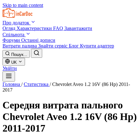
Skip to main content
Про додаток
Огляд
Характеристики
FAQ
Завантажити
Спільнота
Форуми
Останні дописи
Витрати палива
Знайти сервіс
Блог
Купити адаптер
Пошук...
UK
Увійти
Головна
/
Статистика
/
Chevrolet Aveo 1.2 16V (86 Hp) 2011-
2017
Середня витрата пального
Chevrolet Aveo 1.2 16V (86 Hp)
2011-2017