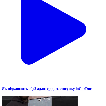
Як підключить обд2 адаптер до застосунку inCarDoc