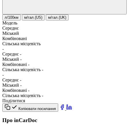
л/100км
м/гал.(US)
м/гал.(UK)
Модель
Середнє
Міський
Комбіновані
Сільська місцевість
-
Середнє
-
Міський
-
Комбіновані
-
Сільська місцевість
-
-
Середнє
-
Міський
-
Комбіновані
-
Сільська місцевість
-
Поділитися
Копіювати посилання
Про inCarDoc