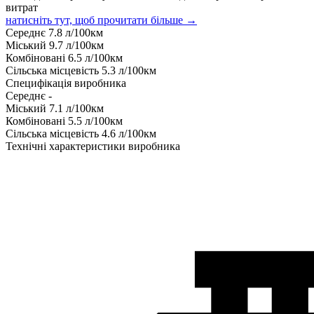
витрат
натисніть тут, щоб прочитати більше →
Середнє
7.8
л/100км
Міський
9.7
л/100км
Комбіновані
6.5
л/100км
Сільська місцевість
5.3
л/100км
Специфікація виробника
Середнє
-
Міський
7.1
л/100км
Комбіновані
5.5
л/100км
Сільська місцевість
4.6
л/100км
Технічні характеристики виробника