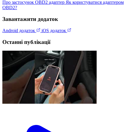
Про застосунок
OBD2 адаптер
Як користуватися адаптером
OBD2?
Завантажити додаток
Android додаток
iOS додаток
Останні публікації