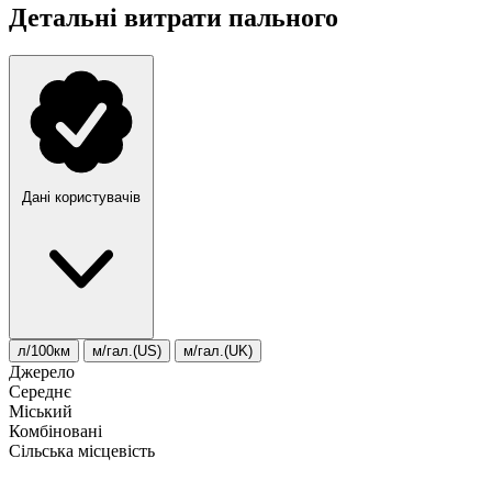
Детальні витрати пального
Дані користувачів
л/100км
м/гал.(US)
м/гал.(UK)
Джерело
Середнє
Міський
Комбіновані
Сільська місцевість