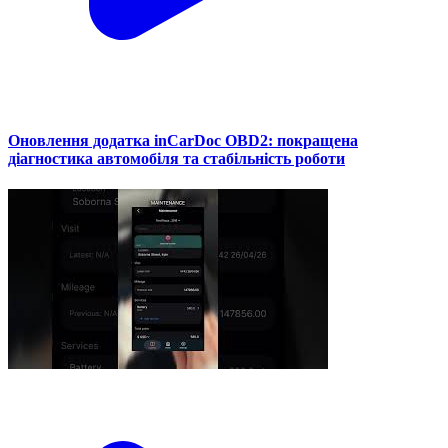
Оновлення додатка inCarDoc OBD2: покращена
діагностика автомобіля та стабільність роботи