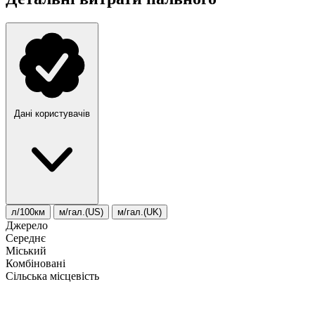
Дані користувачів
л/100км
м/гал.(US)
м/гал.(UK)
Джерело
Середнє
Міський
Комбіновані
Сільська місцевість