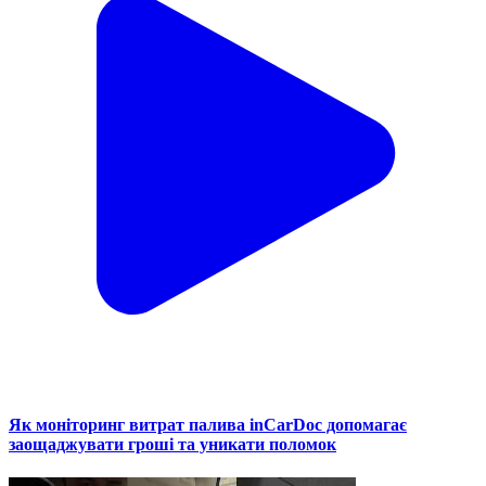
Як моніторинг витрат палива inCarDoc допомагає
заощаджувати гроші та уникати поломок