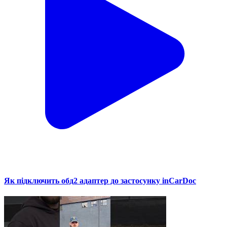
Як підключить обд2 адаптер до застосунку inCarDoc