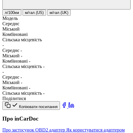
л/100км
м/гал.(US)
м/гал.(UK)
Модель
Середнє
Міський
Комбіновані
Сільська місцевість
-
Середнє
-
Міський
-
Комбіновані
-
Сільська місцевість
-
-
Середнє
-
Міський
-
Комбіновані
-
Сільська місцевість
-
Поділитися
Копіювати посилання
Про inCarDoc
Про застосунок
OBD2 адаптер
Як користуватися адаптером