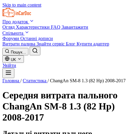
Skip to main content
Про додаток
Огляд
Характеристики
FAQ
Завантажити
Спільнота
Форуми
Останні дописи
Витрати палива
Знайти сервіс
Блог
Купити адаптер
Пошук...
UK
Увійти
Головна
/
Статистика
/
ChangAn SM-8 1.3 (82 Hp) 2008-2017
Середня витрата пального
ChangAn SM-8 1.3 (82 Hp)
2008-2017
Детальні витрати пального