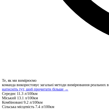
Те, як ми вимірюємо
команда використовує загальні методи вимірювання реальних в
натисніть тут, щоб прочитати більше →
Середнє
11.3
л/100км
Міський
13.1
л/100км
Комбіновані
9.2
л/100км
Сільська місцевість
7.4
л/100км