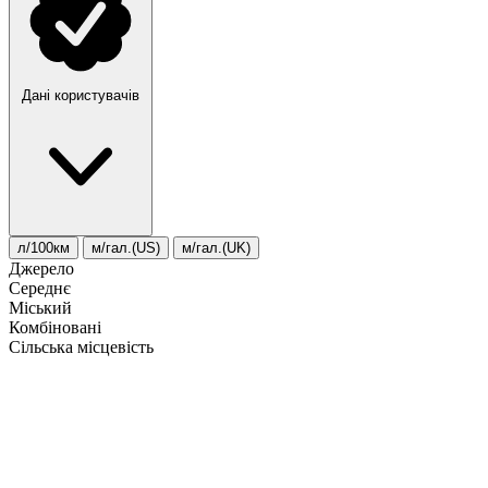
Дані користувачів
л/100км
м/гал.(US)
м/гал.(UK)
Джерело
Середнє
Міський
Комбіновані
Сільська місцевість