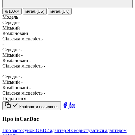
л/100км
м/гал.(US)
м/гал.(UK)
Модель
Середнє
Міський
Комбіновані
Сільська місцевість
-
Середнє
-
Міський
-
Комбіновані
-
Сільська місцевість
-
-
Середнє
-
Міський
-
Комбіновані
-
Сільська місцевість
-
Поділитися
Копіювати посилання
Про inCarDoc
Про застосунок
OBD2 адаптер
Як користуватися адаптером