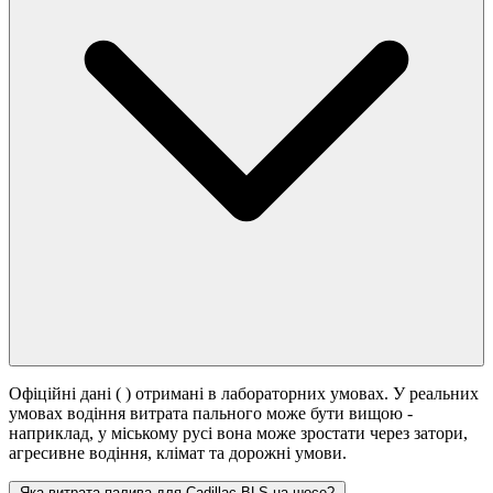
Офіційні дані (
) отримані в лабораторних умовах. У реальних
умовах водіння витрата пального може бути вищою -
наприклад, у міському русі вона може зростати
через затори,
агресивне водіння, клімат та дорожні умови.
Яка витрата палива для Cadillac BLS на шосе?