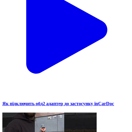
Як підключить обд2 адаптер до застосунку inCarDoc