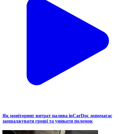
Як моніторинг витрат палива inCarDoc допомагає
заощаджувати гроші та уникати поломок