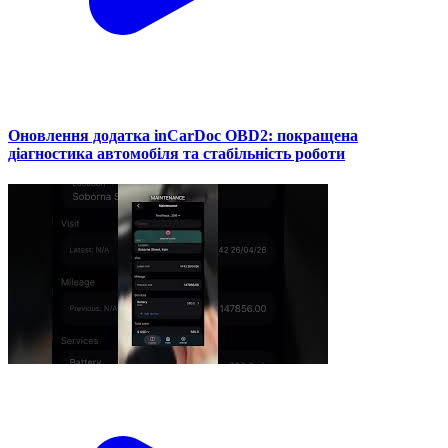
Оновлення додатка inCarDoc OBD2: покращена
діагностика автомобіля та стабільність роботи