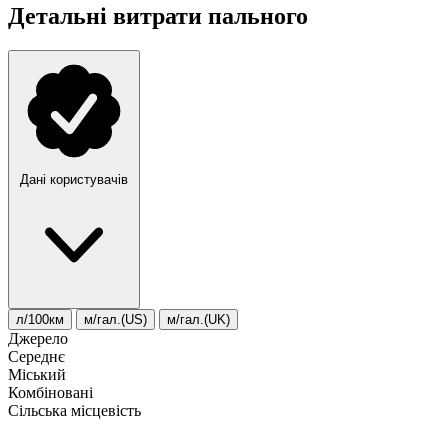
Детальні витрати пального
Дані користувачів
л/100км
м/гал.(US)
м/гал.(UK)
Джерело
Середнє
Міський
Комбіновані
Сільська місцевість