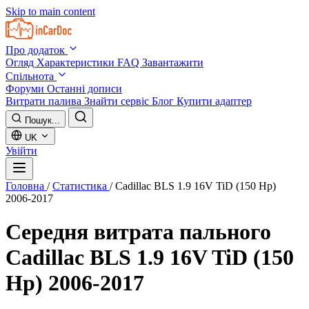
Skip to main content
Про додаток
Огляд
Характеристики
FAQ
Завантажити
Спільнота
Форуми
Останні дописи
Витрати палива
Знайти сервіс
Блог
Купити адаптер
Пошук...
UK
Увійти
Головна
/
Статистика
/
Cadillac BLS 1.9 16V TiD (150 Hp)
2006-2017
Середня витрата пального
Cadillac BLS 1.9 16V TiD (150
Hp) 2006-2017