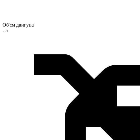
Об'єм двигуна
- л