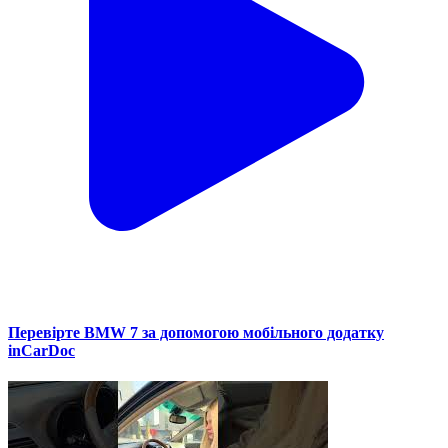
Перевірте BMW 7 за допомогою мобільного додатку
inCarDoc