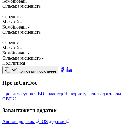
Комбіновані
Сільська місцевість
-
Середнє
-
Міський
-
Комбіновані
-
Сільська місцевість
-
-
Середнє
-
Міський
-
Комбіновані
-
Сільська місцевість
-
Поділитися
Копіювати посилання
Про inCarDoc
Про застосунок
OBD2 адаптер
Як користуватися адаптером
OBD2?
Завантажити додаток
Android додаток
iOS додаток