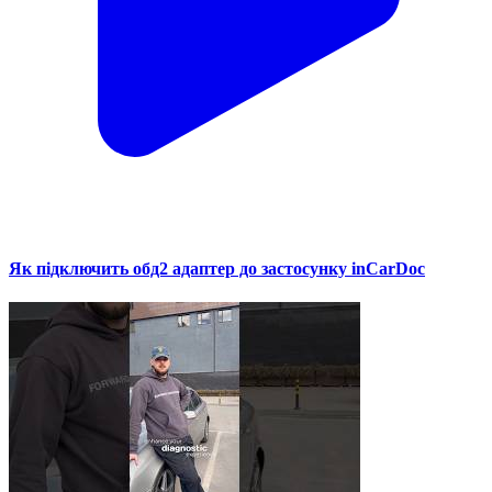
Як підключить обд2 адаптер до застосунку inCarDoc