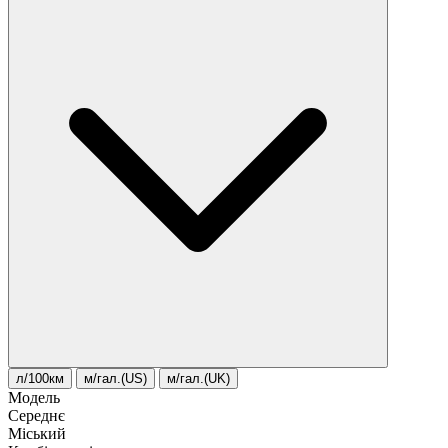
л/100км
м/гал.(US)
м/гал.(UK)
Модель
Середнє
Міський