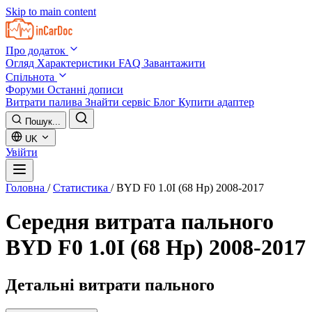
Skip to main content
Про додаток
Огляд
Характеристики
FAQ
Завантажити
Спільнота
Форуми
Останні дописи
Витрати палива
Знайти сервіс
Блог
Купити адаптер
Пошук...
UK
Увійти
Головна
/
Статистика
/
BYD F0 1.0I (68 Hp) 2008-2017
Середня витрата пального
BYD F0 1.0I (68 Hp) 2008-2017
Детальні витрати пального