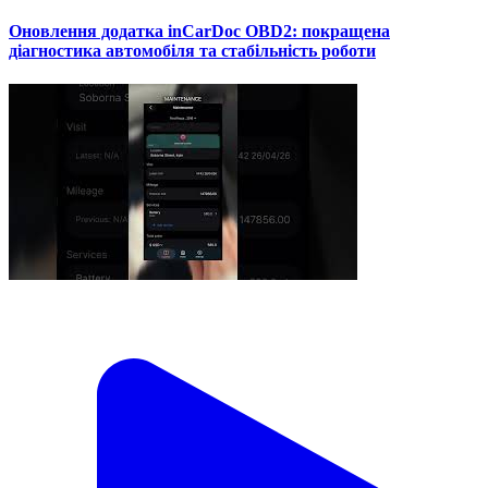
Оновлення додатка inCarDoc OBD2: покращена
діагностика автомобіля та стабільність роботи