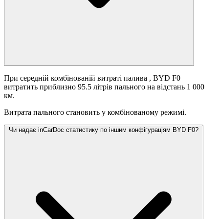
При середній комбінованій витраті палива
, BYD F0
витратить приблизно 95.5 літрів пального на відстань 1 000
км.
Витрата пального становить
у комбінованому режимі.
Чи надає inCarDoc статистику по іншим конфігураціям BYD F0?