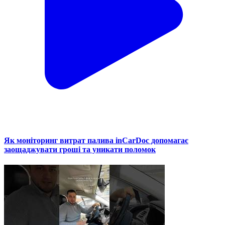
Як моніторинг витрат палива inCarDoc допомагає
заощаджувати гроші та уникати поломок