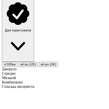
Дані користувачів
л/100км
м/гал.(US)
м/гал.(UK)
Джерело
Середнє
Міський
Комбіновані
Сільська місцевість