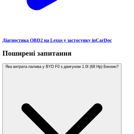
Діагностика OBD2 на Lexus у застосунку inCarDoc
Поширені запитання
Яка витрата палива у BYD F0 з двигуном 1.0I (68 Hp) Бензин?