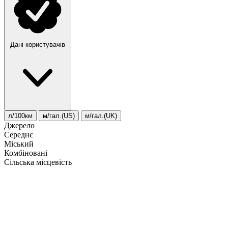
Дані користувачів
л/100км
м/гал.(US)
м/гал.(UK)
Джерело
Середнє
Міський
Комбіновані
Сільська місцевість