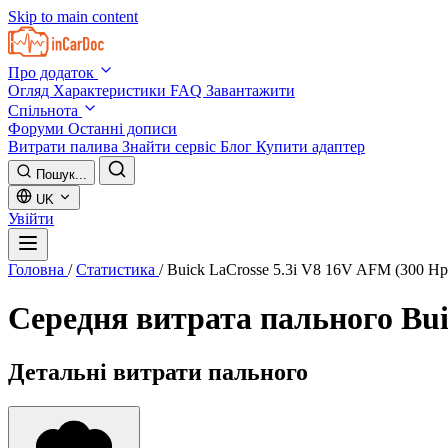
Skip to main content
Про додаток
Огляд
Характеристики
FAQ
Завантажити
Спільнота
Форуми
Останні дописи
Витрати палива
Знайти сервіс
Блог
Купити адаптер
Пошук...
UK
Увійти
Головна
/
Статистика
/
Buick LaCrosse 5.3i V8 16V AFM (300 Hp
Середня витрата пального
Bui
Детальні витрати пального