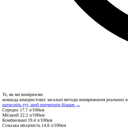
Те, як ми вимірюємо
команда використовує загальні методи вимірювання реальних в
натисніть тут, щоб прочитати більше →
Середнє
17.7
л/100км
Міський
22.2
л/100км
Комбіновані
19.4
л/100км
Сільська місцевість
14.8
л/100км