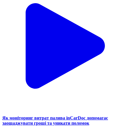
Як моніторинг витрат палива inCarDoc допомагає
заощаджувати гроші та уникати поломок