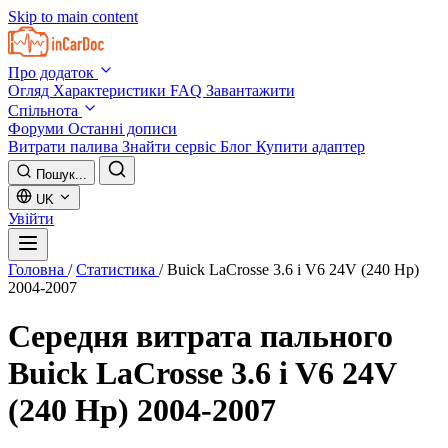
Skip to main content
Про додаток
Огляд
Характеристики
FAQ
Завантажити
Спільнота
Форуми
Останні дописи
Витрати палива
Знайти сервіс
Блог
Купити адаптер
Пошук...
UK
Увійти
Головна
/
Статистика
/
Buick LaCrosse 3.6 i V6 24V (240 Hp)
2004-2007
Середня витрата пального
Buick LaCrosse 3.6 i V6 24V
(240 Hp) 2004-2007