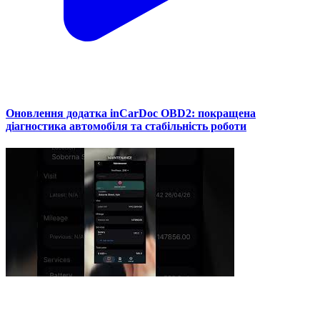
Оновлення додатка inCarDoc OBD2: покращена
діагностика автомобіля та стабільність роботи