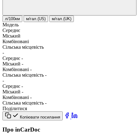
л/100км
м/гал.(US)
м/гал.(UK)
Модель
Середнє
Міський
Комбіновані
Сільська місцевість
-
Середнє
-
Міський
-
Комбіновані
-
Сільська місцевість
-
-
Середнє
-
Міський
-
Комбіновані
-
Сільська місцевість
-
Поділитися
Копіювати посилання
Про inCarDoc