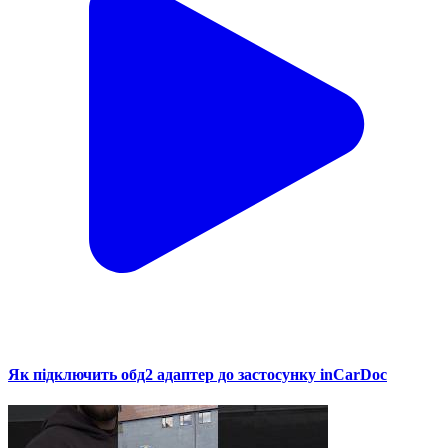
Як підключить обд2 адаптер до застосунку inCarDoc