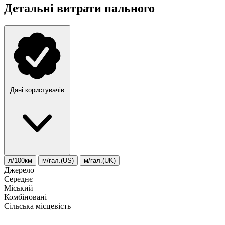
Детальні витрати пального
Дані користувачів
л/100км
м/гал.(US)
м/гал.(UK)
Джерело
Середнє
Міський
Комбіновані
Сільська місцевість