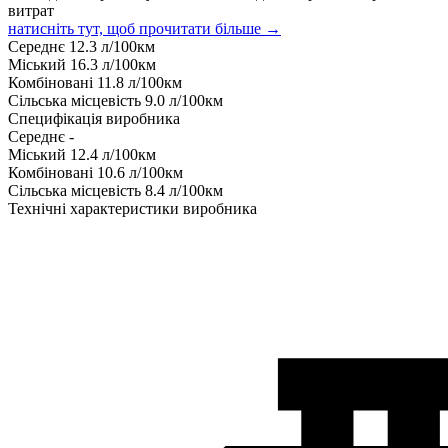
витрат
натисніть тут, щоб прочитати більше →
Середнє
12.3
л/100км
Міський
16.3
л/100км
Комбіновані
11.8
л/100км
Сільська місцевість
9.0
л/100км
Специфікація виробника
Середнє
-
Міський
12.4
л/100км
Комбіновані
10.6
л/100км
Сільська місцевість
8.4
л/100км
Технічні характеристики виробника