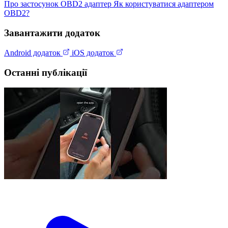
Про застосунок
OBD2 адаптер
Як користуватися адаптером
OBD2?
Завантажити додаток
Android додаток
iOS додаток
Останні публікації