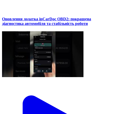
Оновлення додатка inCarDoc OBD2: покращена
діагностика автомобіля та стабільність роботи