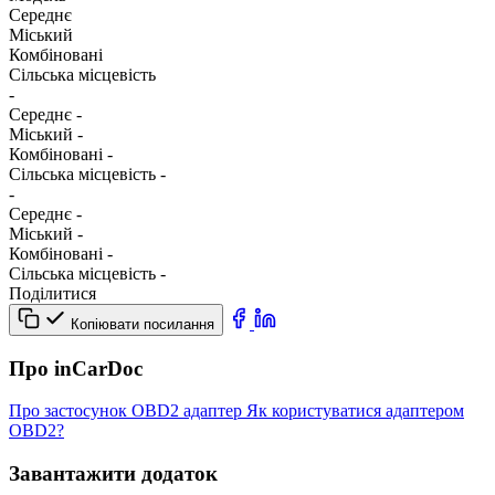
Середнє
Міський
Комбіновані
Сільська місцевість
-
Середнє
-
Міський
-
Комбіновані
-
Сільська місцевість
-
-
Середнє
-
Міський
-
Комбіновані
-
Сільська місцевість
-
Поділитися
Копіювати посилання
Про inCarDoc
Про застосунок
OBD2 адаптер
Як користуватися адаптером
OBD2?
Завантажити додаток