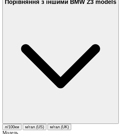
Порівняння з іншими BMW Z3 models
л/100км
м/гал.(US)
м/гал.(UK)
Модель