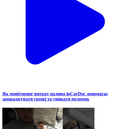
Як моніторинг витрат палива inCarDoc допомагає
заощаджувати гроші та уникати поломок