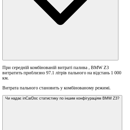
При середній комбінованій витраті палива
, BMW Z3
витратить приблизно 97.1 літрів пального на відстань 1 000
км.
Витрата пального становить
у комбінованому режимі.
Чи надає inCarDoc статистику по іншим конфігураціям BMW Z3?