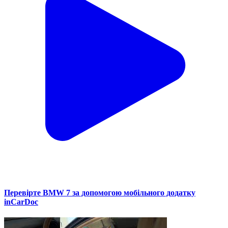
Перевірте BMW 7 за допомогою мобільного додатку
inCarDoc