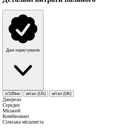
Дані користувачів
л/100км
м/гал.(US)
м/гал.(UK)
Джерело
Середнє
Міський
Комбіновані
Сільська місцевість