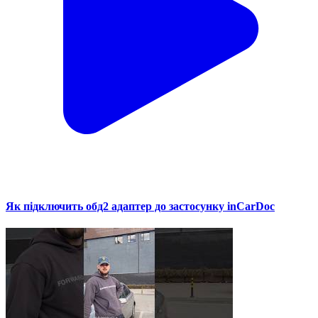
Як підключить обд2 адаптер до застосунку inCarDoc