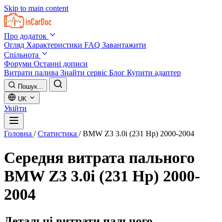
Skip to main content
Про додаток
Огляд
Характеристики
FAQ
Завантажити
Спільнота
Форуми
Останні дописи
Витрати палива
Знайти сервіс
Блог
Купити адаптер
Пошук...
UK
Увійти
Головна
/
Статистика
/
BMW Z3 3.0i (231 Hp) 2000-2004
Середня витрата пального
BMW Z3 3.0i (231 Hp) 2000-
2004
Детальні витрати пального