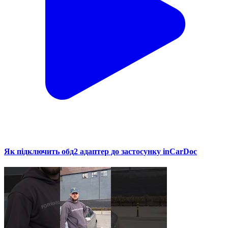
Як підключить обд2 адаптер до застосунку inCarDoc