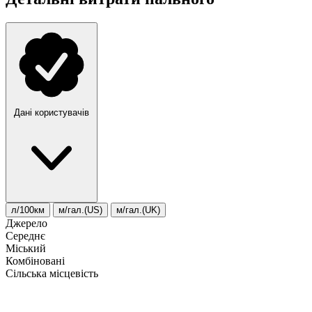
Дані користувачів
л/100км
м/гал.(US)
м/гал.(UK)
Джерело
Середнє
Міський
Комбіновані
Сільська місцевість