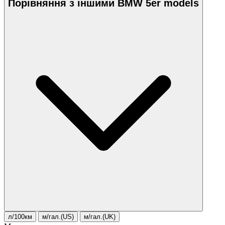
Порівняння з іншими BMW 5er models
л/100км
м/гал.(US)
м/гал.(UK)