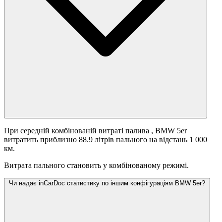
При середній комбінованій витраті палива
, BMW 5er
витратить приблизно 88.9 літрів пального на відстань 1 000
км.
Витрата пального становить
у комбінованому режимі.
Чи надає inCarDoc статистику по іншим конфігураціям BMW 5er?