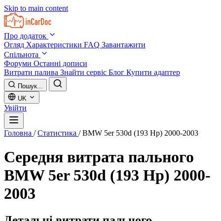
Skip to main content
Про додаток
Огляд
Характеристики
FAQ
Завантажити
Спільнота
Форуми
Останні дописи
Витрати палива
Знайти сервіс
Блог
Купити адаптер
Пошук...
UK
Увійти
Головна
/
Статистика
/
BMW 5er 530d (193 Hp) 2000-2003
Середня витрата пального
BMW 5er 530d (193 Hp) 2000-
2003
Детальні витрати пального