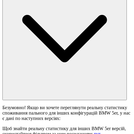
Безумовно! Якщо ви хочете переглянути реальну статистику
споживання пального для інших конфігурацій BMW 5er, у нас
є дані по наступних версіях:
Щоб знайти реальну статистику для інших BMW 5er версій,
скористайтеся фільтром за цим посиланням:
тут