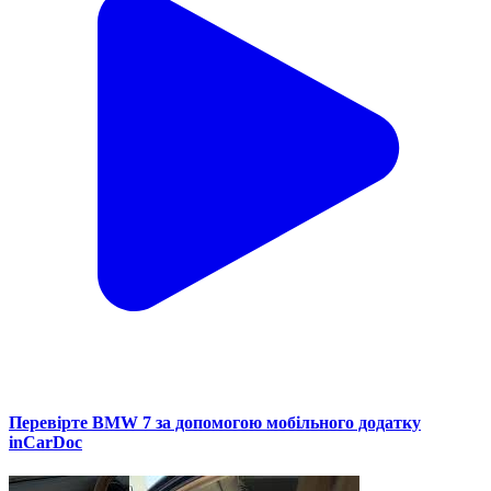
Перевірте BMW 7 за допомогою мобільного додатку
inCarDoc