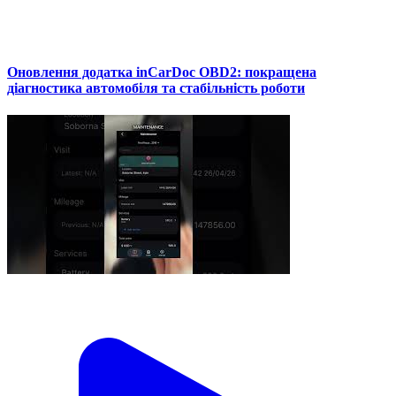
Оновлення додатка inCarDoc OBD2: покращена
діагностика автомобіля та стабільність роботи