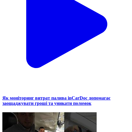
Як моніторинг витрат палива inCarDoc допомагає
заощаджувати гроші та уникати поломок