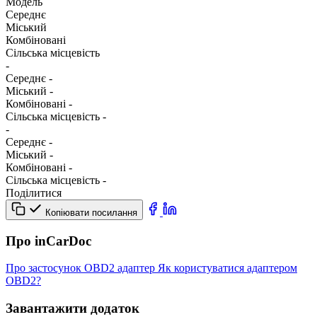
Модель
Середнє
Міський
Комбіновані
Сільська місцевість
-
Середнє
-
Міський
-
Комбіновані
-
Сільська місцевість
-
-
Середнє
-
Міський
-
Комбіновані
-
Сільська місцевість
-
Поділитися
Копіювати посилання
Про inCarDoc
Про застосунок
OBD2 адаптер
Як користуватися адаптером
OBD2?
Завантажити додаток