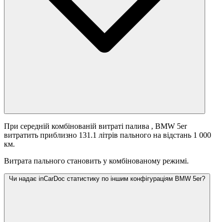
При середній комбінованій витраті палива
, BMW 5er
витратить приблизно 131.1 літрів пального на відстань 1 000
км.
Витрата пального становить
у комбінованому режимі.
Чи надає inCarDoc статистику по іншим конфігураціям BMW 5er?