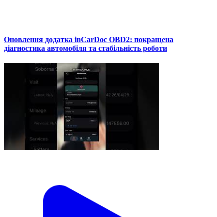
Оновлення додатка inCarDoc OBD2: покращена
діагностика автомобіля та стабільність роботи