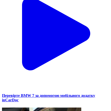
Перевірте BMW 7 за допомогою мобільного додатку
inCarDoc