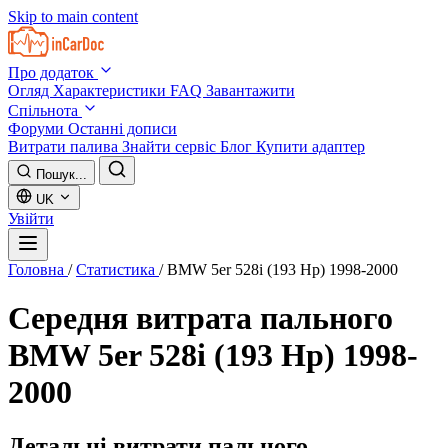
Skip to main content
Про додаток
Огляд
Характеристики
FAQ
Завантажити
Спільнота
Форуми
Останні дописи
Витрати палива
Знайти сервіс
Блог
Купити адаптер
Пошук...
UK
Увійти
Головна
/
Статистика
/
BMW 5er 528i (193 Hp) 1998-2000
Середня витрата пального
BMW 5er 528i (193 Hp) 1998-
2000
Детальні витрати пального