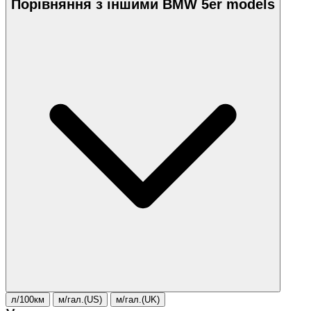
Порівняння з іншими BMW 5er models
л/100км
м/гал.(US)
м/гал.(UK)