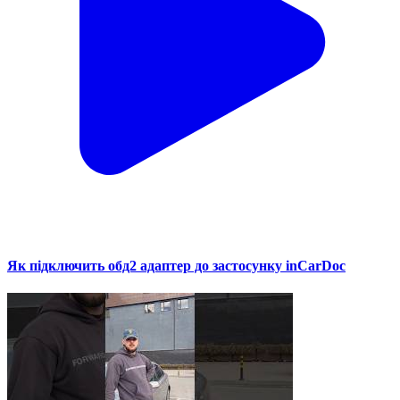
Як підключить обд2 адаптер до застосунку inCarDoc