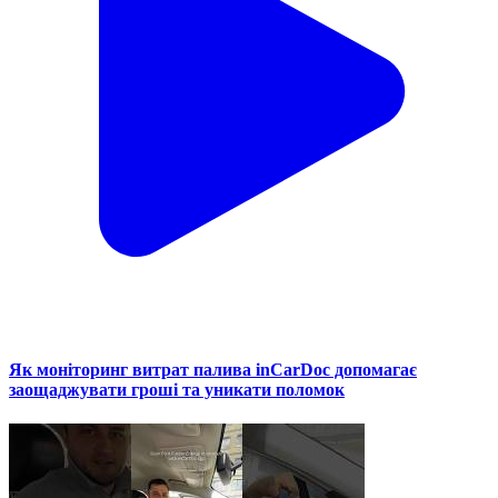
Як моніторинг витрат палива inCarDoc допомагає
заощаджувати гроші та уникати поломок