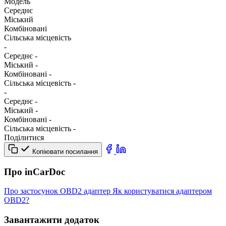
Модель
Середнє
Міський
Комбіновані
Сільська місцевість
-
Середнє
-
Міський
-
Комбіновані
-
Сільська місцевість
-
-
Середнє
-
Міський
-
Комбіновані
-
Сільська місцевість
-
Поділитися
Копіювати посилання
Про inCarDoc
Про застосунок
OBD2 адаптер
Як користуватися адаптером
OBD2?
Завантажити додаток