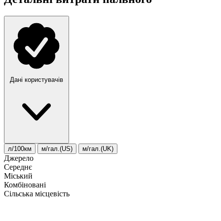
Дані користувачів
л/100км
м/гал.(US)
м/гал.(UK)
Джерело
Середнє
Міський
Комбіновані
Сільська місцевість