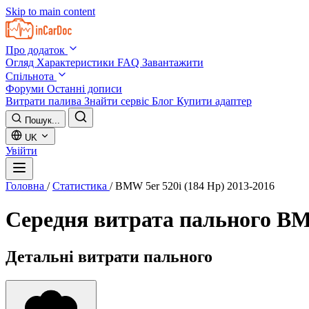
Skip to main content
Про додаток
Огляд
Характеристики
FAQ
Завантажити
Спільнота
Форуми
Останні дописи
Витрати палива
Знайти сервіс
Блог
Купити адаптер
Пошук...
UK
Увійти
Головна
/
Статистика
/
BMW 5er 520i (184 Hp) 2013-2016
Середня витрата пального
BMW
Детальні витрати пального