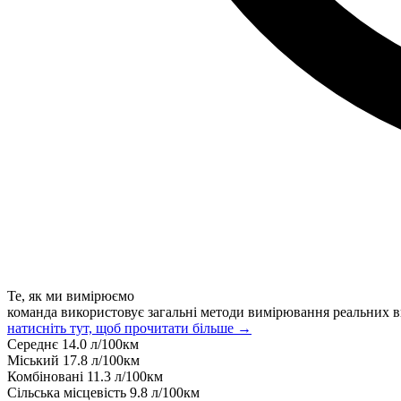
Те, як ми вимірюємо
команда використовує загальні методи вимірювання реальних в
натисніть тут, щоб прочитати більше →
Середнє
14.0
л/100км
Міський
17.8
л/100км
Комбіновані
11.3
л/100км
Сільська місцевість
9.8
л/100км