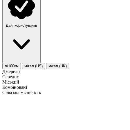
Дані користувачів
л/100км
м/гал.(US)
м/гал.(UK)
Джерело
Середнє
Міський
Комбіновані
Сільська місцевість