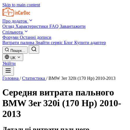
Skip to main content
Про додаток
Огляд
Характеристики
FAQ
Завантажити
Спільнота
Форуми
Останні дописи
Витрати палива
Знайти сервіс
Блог
Купити адаптер
Пошук...
UK
Увійти
Головна
/
Статистика
/
BMW 3er 320i (170 Hp) 2010-2013
Середня витрата пального
BMW 3er 320i (170 Hp) 2010-
2013
Детальні витрати пального