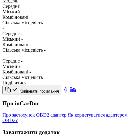
Модель
Середнє
Міський
Комбіновані
Сільська місцевість
-
Середнє
-
Міський
-
Комбіновані
-
Сільська місцевість
-
-
Середнє
-
Міський
-
Комбіновані
-
Сільська місцевість
-
Поділитися
Копіювати посилання
Про inCarDoc
Про застосунок
OBD2 адаптер
Як користуватися адаптером
OBD2?
Завантажити додаток