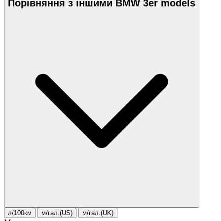
Порівняння з іншими BMW 3er models
л/100км
м/гал.(US)
м/гал.(UK)