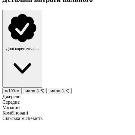
Дані користувачів
л/100км
м/гал.(US)
м/гал.(UK)
Джерело
Середнє
Міський
Комбіновані
Сільська місцевість