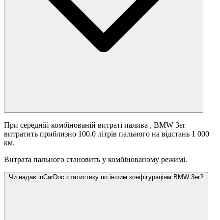
При середній комбінованій витраті палива
, BMW 3er
витратить приблизно 100.0 літрів пального на відстань 1 000
км.
Витрата пального становить
у комбінованому режимі.
Чи надає inCarDoc статистику по іншим конфігураціям BMW 3er?