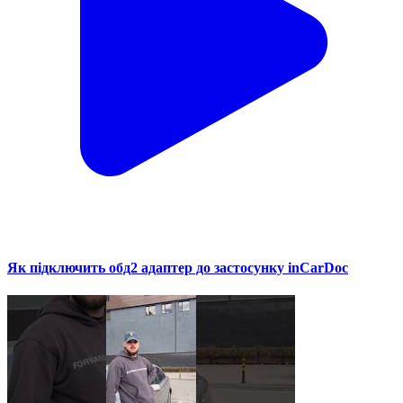
Як підключить обд2 адаптер до застосунку inCarDoc