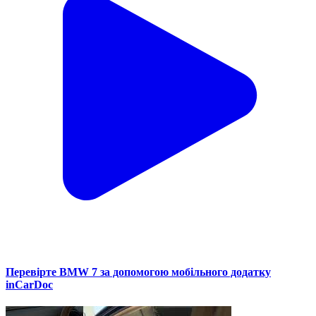
Перевірте BMW 7 за допомогою мобільного додатку
inCarDoc