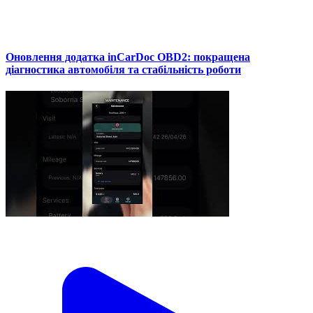
Оновлення додатка inCarDoc OBD2: покращена
діагностика автомобіля та стабільність роботи