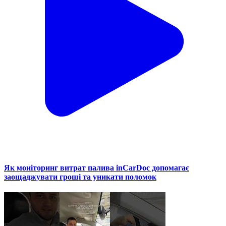
Як моніторинг витрат палива inCarDoc допомагає
заощаджувати гроші та уникати поломок