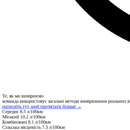
Те, як ми вимірюємо
команда використовує загальні методи вимірювання реальних в
натисніть тут, щоб прочитати більше →
Середнє
8.5
л/100км
Міський
10.2
л/100км
Комбіновані
8.1
л/100км
Сільська місцевість
7.3
л/100км