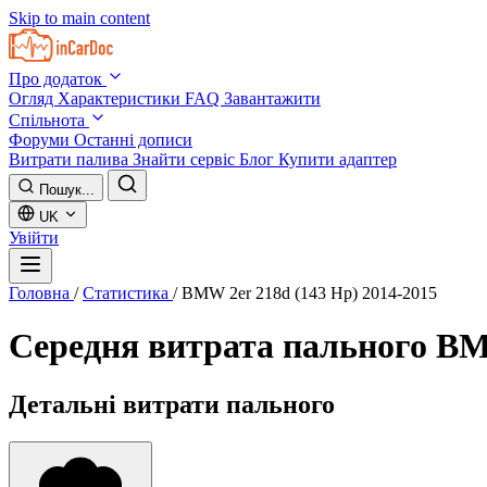
Skip to main content
Про додаток
Огляд
Характеристики
FAQ
Завантажити
Спільнота
Форуми
Останні дописи
Витрати палива
Знайти сервіс
Блог
Купити адаптер
Пошук...
UK
Увійти
Головна
/
Статистика
/
BMW 2er 218d (143 Hp) 2014-2015
Середня витрата пального
BMW
Детальні витрати пального