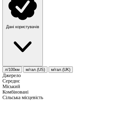
Дані користувачів
л/100км
м/гал.(US)
м/гал.(UK)
Джерело
Середнє
Міський
Комбіновані
Сільська місцевість