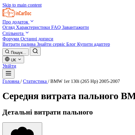
Skip to main content
Про додаток
Огляд
Характеристики
FAQ
Завантажити
Спільнота
Форуми
Останні дописи
Витрати палива
Знайти сервіс
Блог
Купити адаптер
Пошук...
UK
Увійти
Головна
/
Статистика
/
BMW 1er 130i (265 Hp) 2005-2007
Середня витрата пального
BMW
Детальні витрати пального