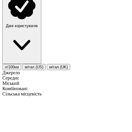
Дані користувачів
л/100км
м/гал.(US)
м/гал.(UK)
Джерело
Середнє
Міський
Комбіновані
Сільська місцевість