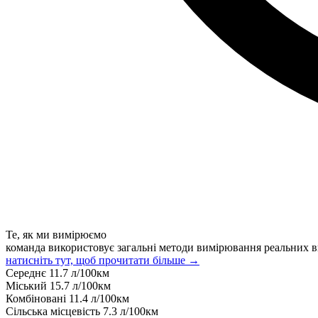
Те, як ми вимірюємо
команда використовує загальні методи вимірювання реальних в
натисніть тут, щоб прочитати більше →
Середнє
11.7
л/100км
Міський
15.7
л/100км
Комбіновані
11.4
л/100км
Сільська місцевість
7.3
л/100км