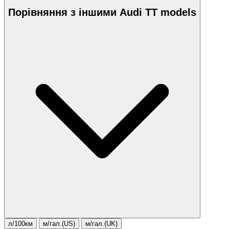
Порівняння з іншими Audi TT models
л/100км
м/гал.(US)
м/гал.(UK)