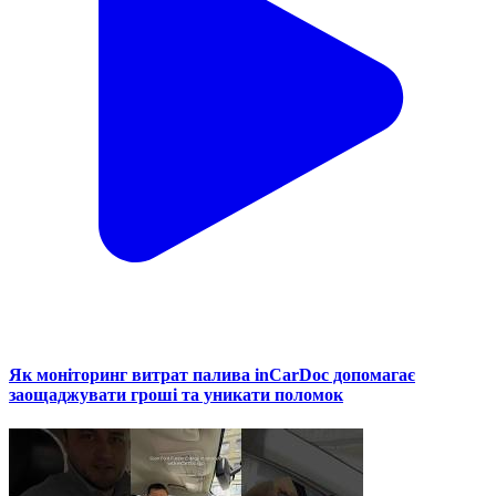
Як моніторинг витрат палива inCarDoc допомагає
заощаджувати гроші та уникати поломок