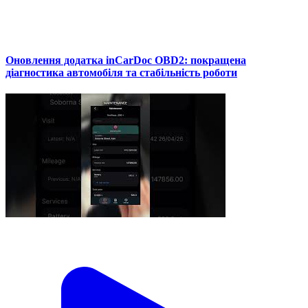
Оновлення додатка inCarDoc OBD2: покращена
діагностика автомобіля та стабільність роботи