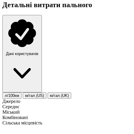
Детальні витрати пального
Дані користувачів
л/100км
м/гал.(US)
м/гал.(UK)
Джерело
Середнє
Міський
Комбіновані
Сільська місцевість