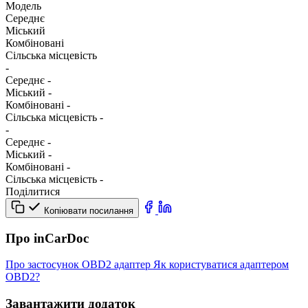
Модель
Середнє
Міський
Комбіновані
Сільська місцевість
-
Середнє
-
Міський
-
Комбіновані
-
Сільська місцевість
-
-
Середнє
-
Міський
-
Комбіновані
-
Сільська місцевість
-
Поділитися
Копіювати посилання
Про inCarDoc
Про застосунок
OBD2 адаптер
Як користуватися адаптером
OBD2?
Завантажити додаток