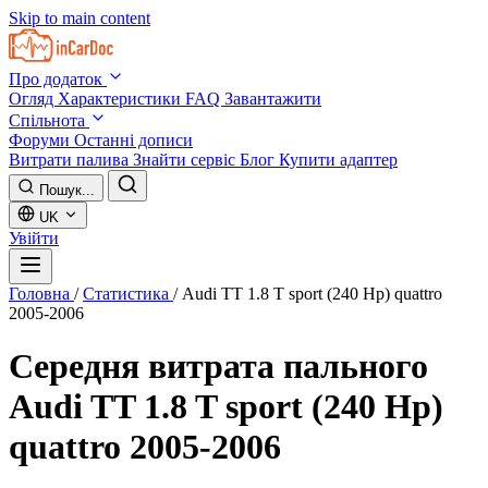
Skip to main content
Про додаток
Огляд
Характеристики
FAQ
Завантажити
Спільнота
Форуми
Останні дописи
Витрати палива
Знайти сервіс
Блог
Купити адаптер
Пошук...
UK
Увійти
Головна
/
Статистика
/
Audi TT 1.8 T sport (240 Hp) quattro
2005-2006
Середня витрата пального
Audi TT 1.8 T sport (240 Hp)
quattro 2005-2006