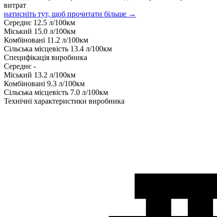
витрат
натисніть тут, щоб прочитати більше →
Середнє
12.5
л/100км
Міський
15.0
л/100км
Комбіновані
11.2
л/100км
Сільська місцевість
13.4
л/100км
Специфікація виробника
Середнє
-
Міський
13.2
л/100км
Комбіновані
9.3
л/100км
Сільська місцевість
7.0
л/100км
Технічні характеристики виробника