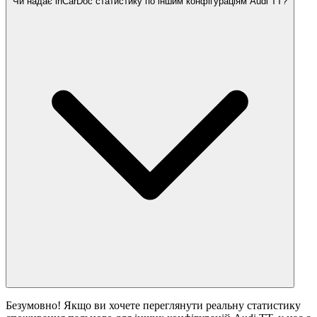
Чи надає inCarDoc статистику по іншим конфігураціям Audi TT?
Безумовно! Якщо ви хочете переглянути реальну статистику