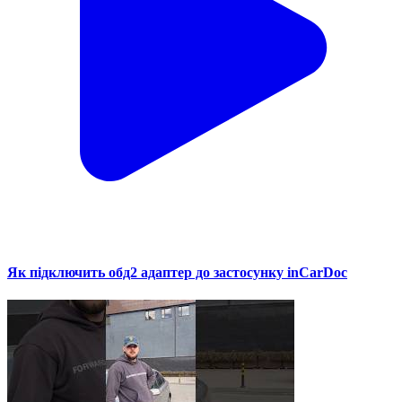
Як підключить обд2 адаптер до застосунку inCarDoc