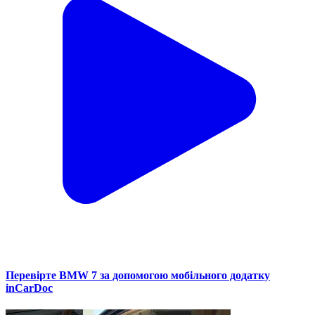
Перевірте BMW 7 за допомогою мобільного додатку
inCarDoc