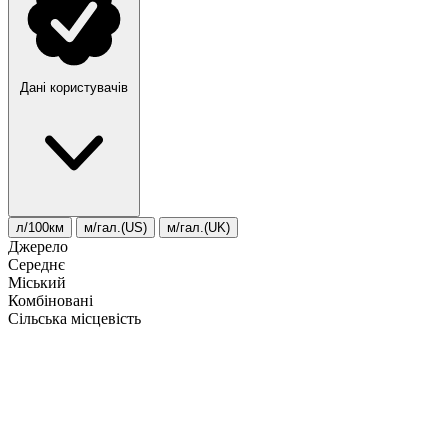
Дані користувачів
л/100км
м/гал.(US)
м/гал.(UK)
Джерело
Середнє
Міський
Комбіновані
Сільська місцевість