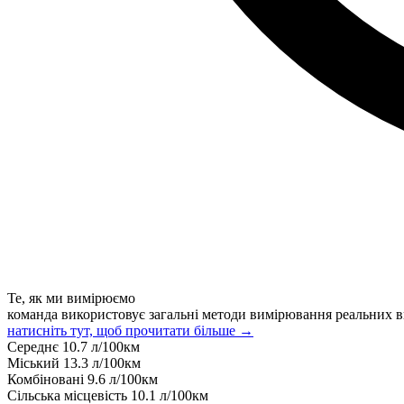
Те, як ми вимірюємо
команда використовує загальні методи вимірювання реальних в
натисніть тут, щоб прочитати більше →
Середнє
10.7
л/100км
Міський
13.3
л/100км
Комбіновані
9.6
л/100км
Сільська місцевість
10.1
л/100км