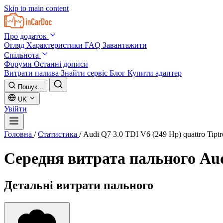
Skip to main content
Про додаток
Огляд
Характеристики
FAQ
Завантажити
Спільнота
Форуми
Останні дописи
Витрати палива
Знайти сервіс
Блог
Купити адаптер
Пошук...
UK
Увійти
Головна
/
Статистика
/
Audi Q7 3.0 TDI V6 (249 Hp) quattro Tipt
Середня витрата пального
Aud
Детальні витрати пального