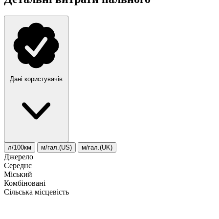
Дані користувачів
л/100км
м/гал.(US)
м/гал.(UK)
Джерело
Середнє
Міський
Комбіновані
Сільська місцевість