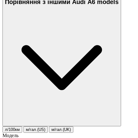
Порівняння з іншими Audi A6 models
л/100км
м/гал.(US)
м/гал.(UK)
Модель