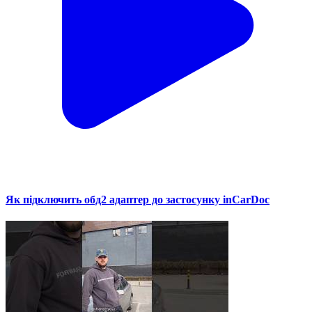
Як підключить обд2 адаптер до застосунку inCarDoc