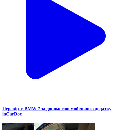
Перевірте BMW 7 за допомогою мобільного додатку
inCarDoc