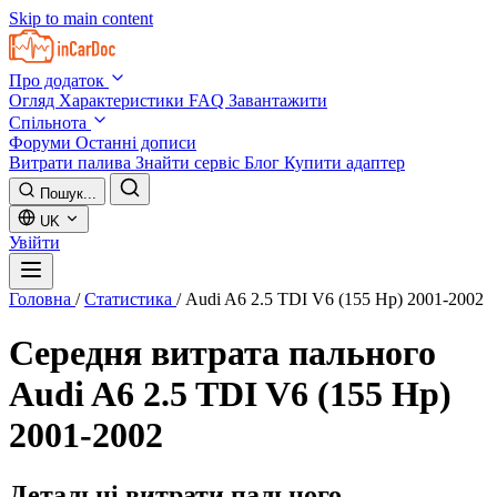
Skip to main content
Про додаток
Огляд
Характеристики
FAQ
Завантажити
Спільнота
Форуми
Останні дописи
Витрати палива
Знайти сервіс
Блог
Купити адаптер
Пошук...
UK
Увійти
Головна
/
Статистика
/
Audi A6 2.5 TDI V6 (155 Hp) 2001-2002
Середня витрата пального
Audi A6 2.5 TDI V6 (155 Hp)
2001-2002
Детальні витрати пального