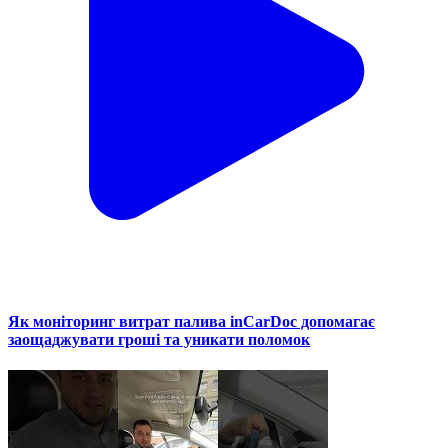
Як моніторинг витрат палива inCarDoc допомагає
заощаджувати гроші та уникати поломок