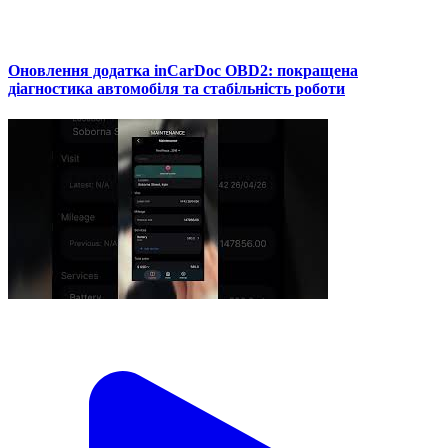
Оновлення додатка inCarDoc OBD2: покращена
діагностика автомобіля та стабільність роботи