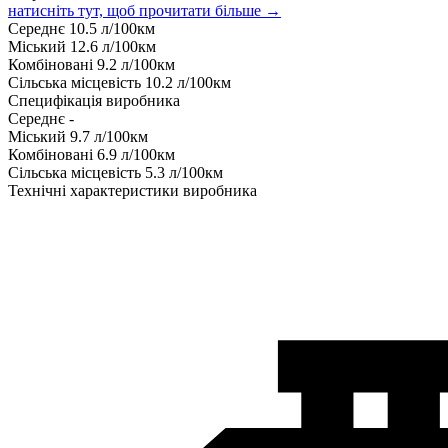
натисніть тут, щоб прочитати більше →
Середнє
10.5
л/100км
Міський
12.6
л/100км
Комбіновані
9.2
л/100км
Сільська місцевість
10.2
л/100км
Специфікація виробника
Середнє
-
Міський
9.7
л/100км
Комбіновані
6.9
л/100км
Сільська місцевість
5.3
л/100км
Технічні характеристики виробника