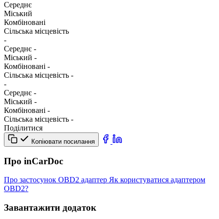
Середнє
Міський
Комбіновані
Сільська місцевість
-
Середнє
-
Міський
-
Комбіновані
-
Сільська місцевість
-
-
Середнє
-
Міський
-
Комбіновані
-
Сільська місцевість
-
Поділитися
Копіювати посилання
Про inCarDoc
Про застосунок
OBD2 адаптер
Як користуватися адаптером
OBD2?
Завантажити додаток