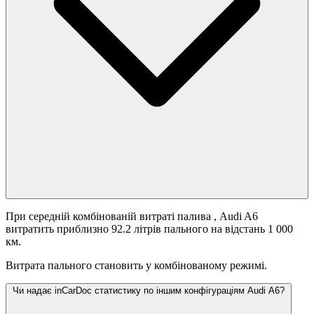
При середній комбінованій витраті палива
, Audi A6
витратить приблизно 92.2 літрів пального на відстань 1 000
км.
Витрата пального становить
у комбінованому режимі.
Чи надає inCarDoc статистику по іншим конфігураціям Audi A6?