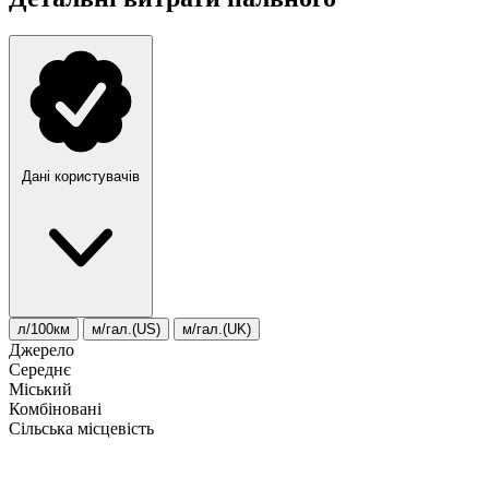
Дані користувачів
л/100км
м/гал.(US)
м/гал.(UK)
Джерело
Середнє
Міський
Комбіновані
Сільська місцевість