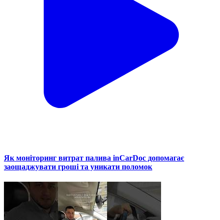
Як моніторинг витрат палива inCarDoc допомагає
заощаджувати гроші та уникати поломок