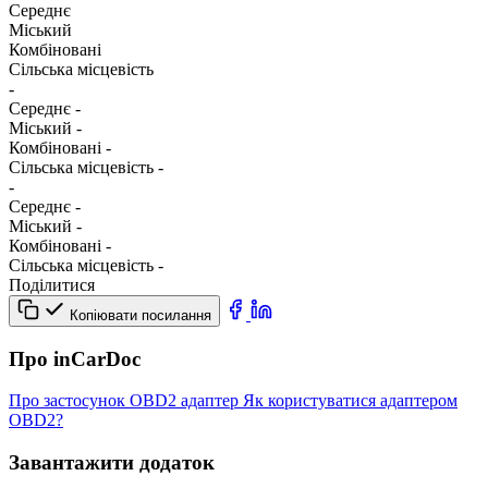
Середнє
Міський
Комбіновані
Сільська місцевість
-
Середнє
-
Міський
-
Комбіновані
-
Сільська місцевість
-
-
Середнє
-
Міський
-
Комбіновані
-
Сільська місцевість
-
Поділитися
Копіювати посилання
Про inCarDoc
Про застосунок
OBD2 адаптер
Як користуватися адаптером
OBD2?
Завантажити додаток