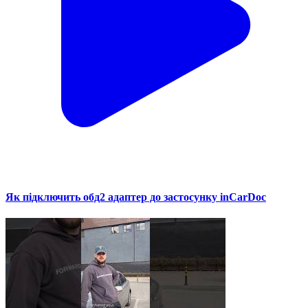
Як підключить обд2 адаптер до застосунку inCarDoc