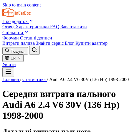
Skip to main content
Про додаток
Огляд
Характеристики
FAQ
Завантажити
Спільнота
Форуми
Останні дописи
Витрати палива
Знайти сервіс
Блог
Купити адаптер
Пошук...
UK
Увійти
Головна
/
Статистика
/
Audi A6 2.4 V6 30V (136 Hp) 1998-2000
Середня витрата пального
Audi A6 2.4 V6 30V (136 Hp)
1998-2000
Детальні витрати пального