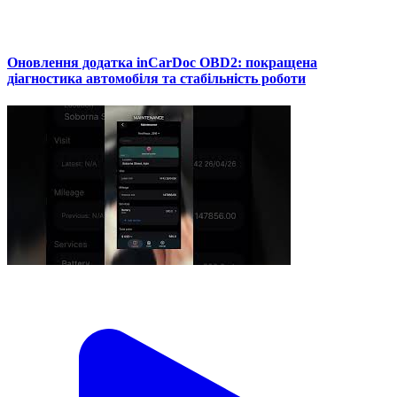
Оновлення додатка inCarDoc OBD2: покращена
діагностика автомобіля та стабільність роботи