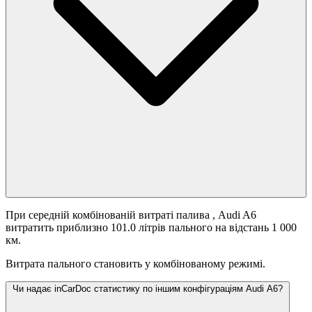
При середній комбінованій витраті палива
, Audi A6
витратить приблизно 101.0 літрів пального на відстань 1 000
км.
Витрата пального становить
у комбінованому режимі.
Чи надає inCarDoc статистику по іншим конфігураціям Audi A6?