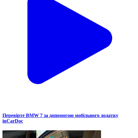
Перевірте BMW 7 за допомогою мобільного додатку
inCarDoc