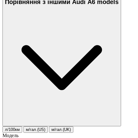
Порівняння з іншими Audi A6 models
л/100км
м/гал.(US)
м/гал.(UK)
Модель