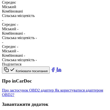
Середнє
Міський
Комбіновані
Сільська місцевість
-
Середнє
-
Міський
-
Комбіновані
-
Сільська місцевість
-
-
Середнє
-
Міський
-
Комбіновані
-
Сільська місцевість
-
Поділитися
Копіювати посилання
Про inCarDoc
Про застосунок
OBD2 адаптер
Як користуватися адаптером
OBD2?
Завантажити додаток