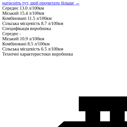
натисніть тут, щоб прочитати більше →
Середнє
13.0
л/100км
Міський
15.4
л/100км
Комбіновані
11.5
л/100км
Сільська місцевість
8.7
л/100км
Специфікація виробника
Середнє
-
Міський
10.9
л/100км
Комбіновані
8.5
л/100км
Сільська місцевість
6.5
л/100км
Технічні характеристики виробника