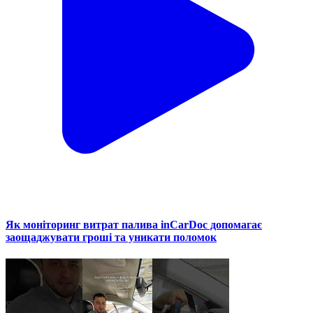
Як моніторинг витрат палива inCarDoc допомагає
заощаджувати гроші та уникати поломок