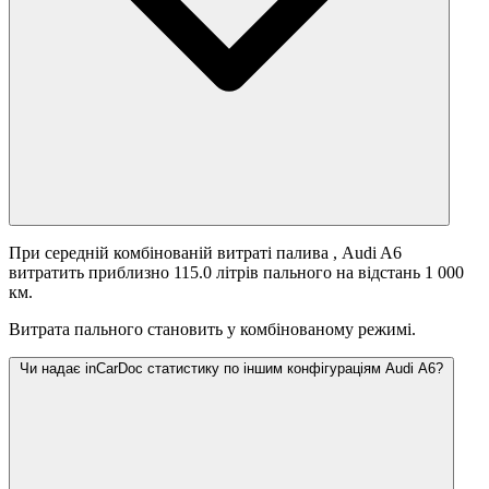
При середній комбінованій витраті палива
, Audi A6
витратить приблизно 115.0 літрів пального на відстань 1 000
км.
Витрата пального становить
у комбінованому режимі.
Чи надає inCarDoc статистику по іншим конфігураціям Audi A6?