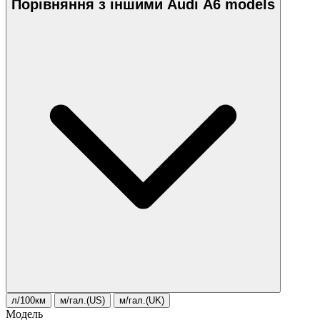
Порівняння з іншими Audi A6 models
л/100км
м/гал.(US)
м/гал.(UK)
Модель