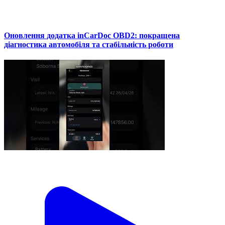
Оновлення додатка inCarDoc OBD2: покращена
діагностика автомобіля та стабільність роботи