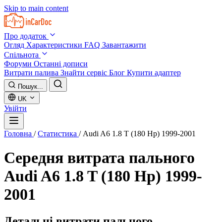
Skip to main content
Про додаток
Огляд
Характеристики
FAQ
Завантажити
Спільнота
Форуми
Останні дописи
Витрати палива
Знайти сервіс
Блог
Купити адаптер
Пошук...
UK
Увійти
Головна
/
Статистика
/
Audi A6 1.8 T (180 Hp) 1999-2001
Середня витрата пального
Audi A6 1.8 T (180 Hp) 1999-
2001
Детальні витрати пального