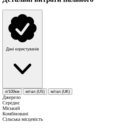
Дані користувачів
л/100км
м/гал.(US)
м/гал.(UK)
Джерело
Середнє
Міський
Комбіновані
Сільська місцевість