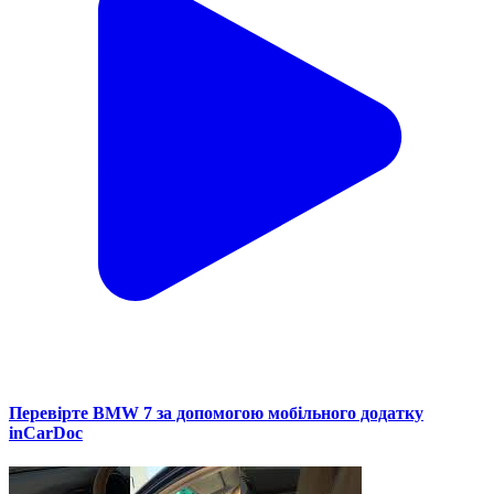
Перевірте BMW 7 за допомогою мобільного додатку
inCarDoc