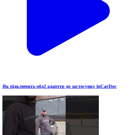
Як підключить обд2 адаптер до застосунку inCarDoc