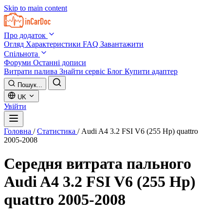
Skip to main content
Про додаток
Огляд
Характеристики
FAQ
Завантажити
Спільнота
Форуми
Останні дописи
Витрати палива
Знайти сервіс
Блог
Купити адаптер
Пошук...
UK
Увійти
Головна
/
Статистика
/
Audi A4 3.2 FSI V6 (255 Hp) quattro
2005-2008
Середня витрата пального
Audi A4 3.2 FSI V6 (255 Hp)
quattro 2005-2008