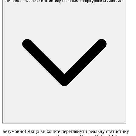
Чи надає inCarDoc статистику по іншим конфігураціям Audi A4?
Безумовно! Якщо ви хочете переглянути реальну статистику