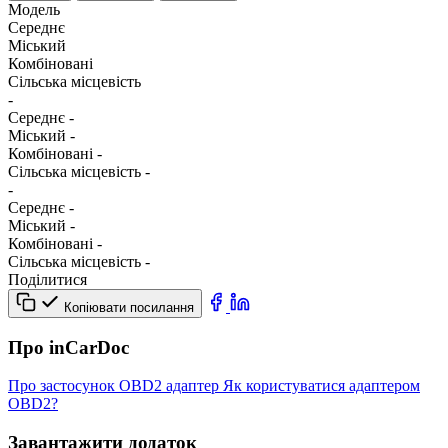
Модель
Середнє
Міський
Комбіновані
Сільська місцевість
-
Середнє
-
Міський
-
Комбіновані
-
Сільська місцевість
-
-
Середнє
-
Міський
-
Комбіновані
-
Сільська місцевість
-
Поділитися
Копіювати посилання
Про inCarDoc
Про застосунок
OBD2 адаптер
Як користуватися адаптером
OBD2?
Завантажити додаток