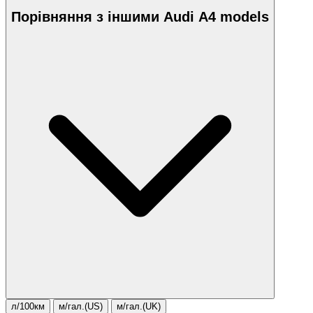
Порівняння з іншими Audi A4 models
л/100км
м/гал.(US)
м/гал.(UK)