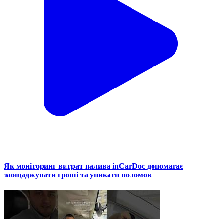
Як моніторинг витрат палива inCarDoc допомагає
заощаджувати гроші та уникати поломок