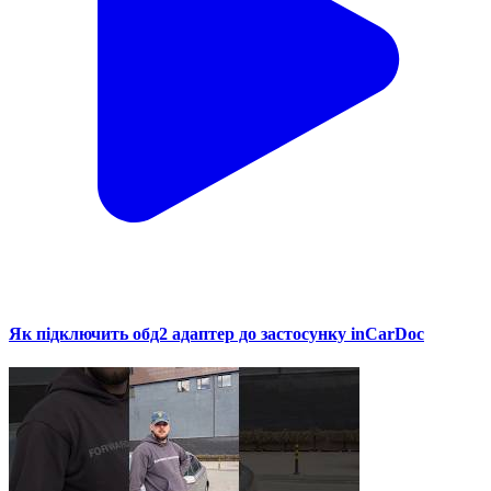
Як підключить обд2 адаптер до застосунку inCarDoc