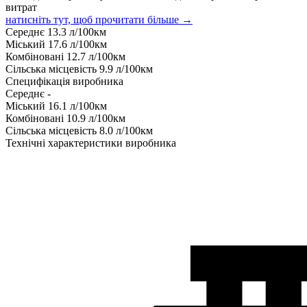
витрат
натисніть тут, щоб прочитати більше →
Середнє
13.3
л/100км
Міський
17.6
л/100км
Комбіновані
12.7
л/100км
Сільська місцевість
9.9
л/100км
Специфікація виробника
Середнє
-
Міський
16.1
л/100км
Комбіновані
10.9
л/100км
Сільська місцевість
8.0
л/100км
Технічні характеристики виробника