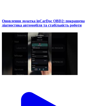
Оновлення додатка inCarDoc OBD2: покращена
діагностика автомобіля та стабільність роботи