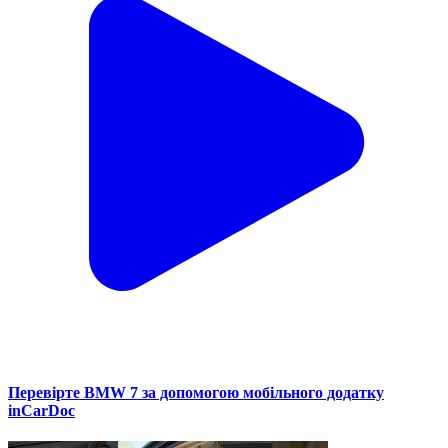
Перевірте BMW 7 за допомогою мобільного додатку
inCarDoc