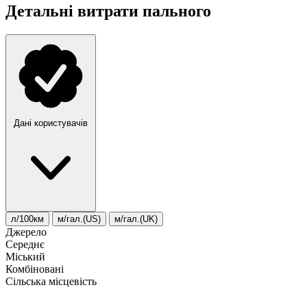
Детальні витрати пального
Дані користувачів
л/100км
м/гал.(US)
м/гал.(UK)
Джерело
Середнє
Міський
Комбіновані
Сільська місцевість