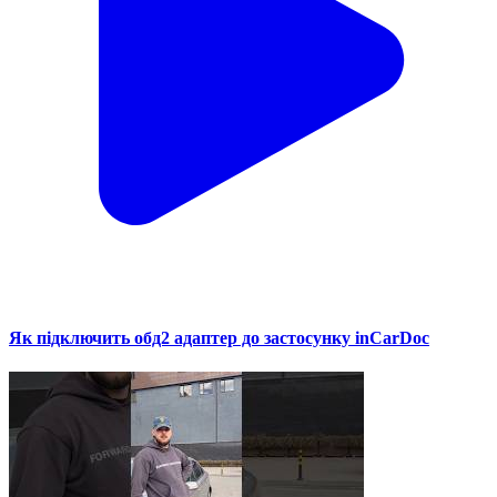
Як підключить обд2 адаптер до застосунку inCarDoc