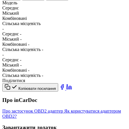
Модель
Середнє
Міський
Комбіновані
Сільська місцевість
-
Середнє
-
Міський
-
Комбіновані
-
Сільська місцевість
-
-
Середнє
-
Міський
-
Комбіновані
-
Сільська місцевість
-
Поділитися
Копіювати посилання
Про inCarDoc
Про застосунок
OBD2 адаптер
Як користуватися адаптером
OBD2?
Завантажити додаток