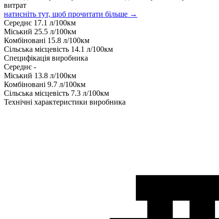
витрат
натисніть тут, щоб прочитати більше →
Середнє
17.1
л/100км
Міський
25.5
л/100км
Комбіновані
15.8
л/100км
Сільська місцевість
14.1
л/100км
Специфікація виробника
Середнє
-
Міський
13.8
л/100км
Комбіновані
9.7
л/100км
Сільська місцевість
7.3
л/100км
Технічні характеристики виробника