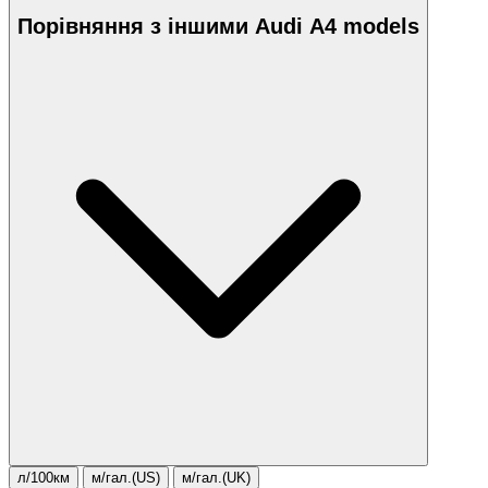
Порівняння з іншими Audi A4 models
л/100км
м/гал.(US)
м/гал.(UK)