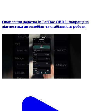
Оновлення додатка inCarDoc OBD2: покращена
діагностика автомобіля та стабільність роботи