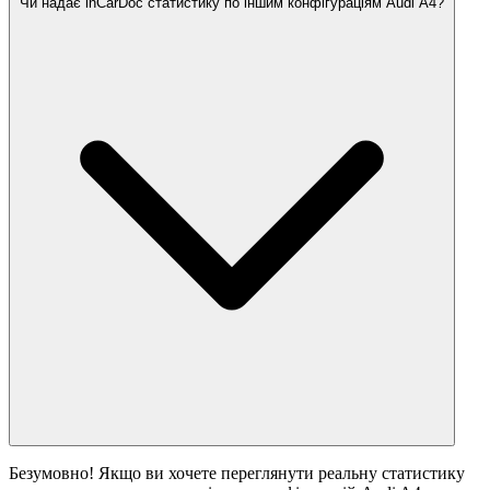
Чи надає inCarDoc статистику по іншим конфігураціям Audi A4?
Безумовно! Якщо ви хочете переглянути реальну статистику