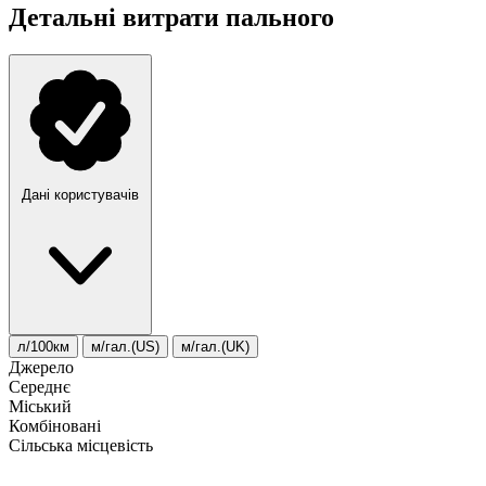
Детальні витрати пального
Дані користувачів
л/100км
м/гал.(US)
м/гал.(UK)
Джерело
Середнє
Міський
Комбіновані
Сільська місцевість