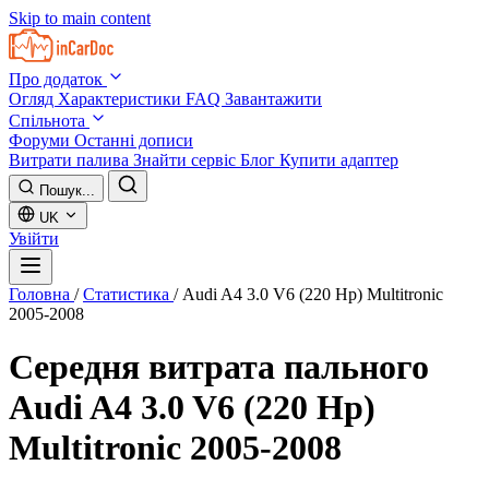
Skip to main content
Про додаток
Огляд
Характеристики
FAQ
Завантажити
Спільнота
Форуми
Останні дописи
Витрати палива
Знайти сервіс
Блог
Купити адаптер
Пошук...
UK
Увійти
Головна
/
Статистика
/
Audi A4 3.0 V6 (220 Hp) Multitronic
2005-2008
Середня витрата пального
Audi A4 3.0 V6 (220 Hp)
Multitronic 2005-2008