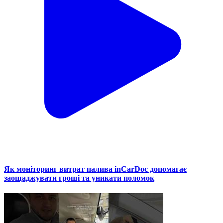
Як моніторинг витрат палива inCarDoc допомагає
заощаджувати гроші та уникати поломок