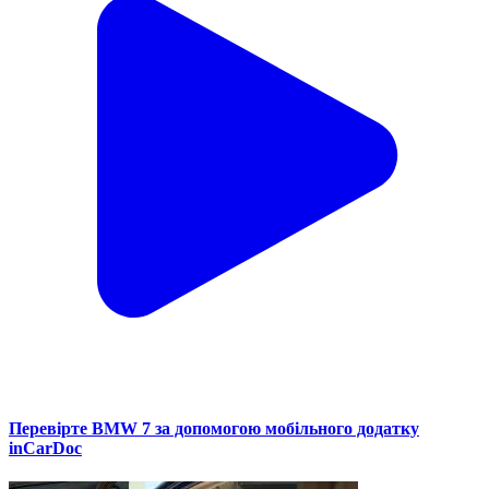
Перевірте BMW 7 за допомогою мобільного додатку
inCarDoc