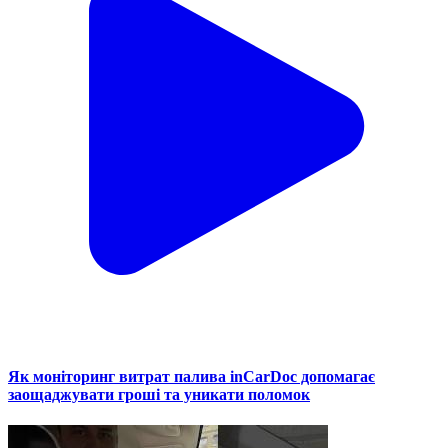
Як моніторинг витрат палива inCarDoc допомагає
заощаджувати гроші та уникати поломок