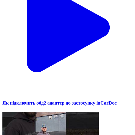
Як підключить обд2 адаптер до застосунку inCarDoc