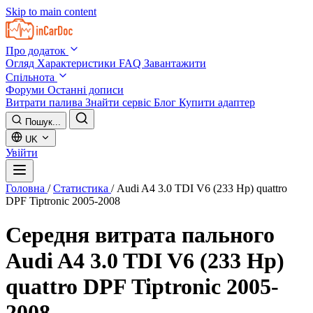
Skip to main content
Про додаток
Огляд
Характеристики
FAQ
Завантажити
Спільнота
Форуми
Останні дописи
Витрати палива
Знайти сервіс
Блог
Купити адаптер
Пошук...
UK
Увійти
Головна
/
Статистика
/
Audi A4 3.0 TDI V6 (233 Hp) quattro
DPF Tiptronic 2005-2008
Середня витрата пального
Audi A4 3.0 TDI V6 (233 Hp)
quattro DPF Tiptronic 2005-
2008