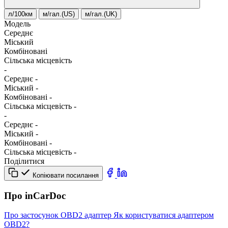
л/100км
м/гал.(US)
м/гал.(UK)
Модель
Середнє
Міський
Комбіновані
Сільська місцевість
-
Середнє
-
Міський
-
Комбіновані
-
Сільська місцевість
-
-
Середнє
-
Міський
-
Комбіновані
-
Сільська місцевість
-
Поділитися
Копіювати посилання
Про inCarDoc
Про застосунок
OBD2 адаптер
Як користуватися адаптером
OBD2?