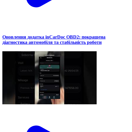
Оновлення додатка inCarDoc OBD2: покращена
діагностика автомобіля та стабільність роботи