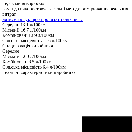
Те, як ми вимірюємо
команда використовує загальні методи вимірювання реальних
витрат
натисніть тут, щоб прочитати більше →
Середнє
13.1
л/100км
Міський
16.7
л/100км
Комбіновані
13.9
л/100км
Сільська місцевість
11.6
л/100км
Специфікація виробника
Середнє
-
Міський
12.0
л/100км
Комбіновані
8.5
л/100км
Сільська місцевість
6.4
л/100км
Технічні характеристики виробника