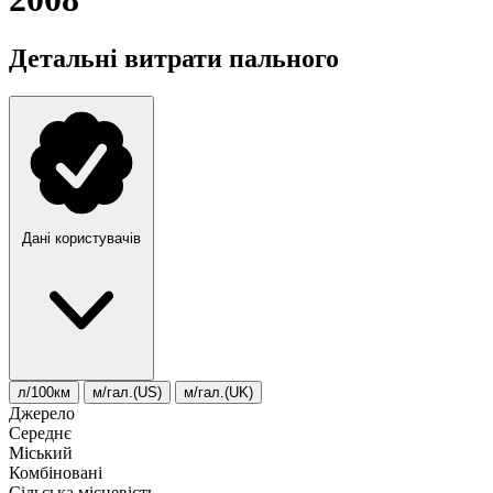
Детальні витрати пального
Дані користувачів
л/100км
м/гал.(US)
м/гал.(UK)
Джерело
Середнє
Міський
Комбіновані
Сільська місцевість