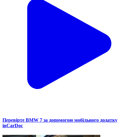
Перевірте BMW 7 за допомогою мобільного додатку
inCarDoc