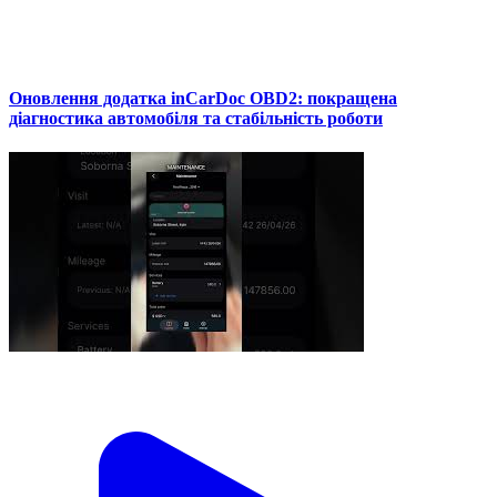
Оновлення додатка inCarDoc OBD2: покращена
діагностика автомобіля та стабільність роботи