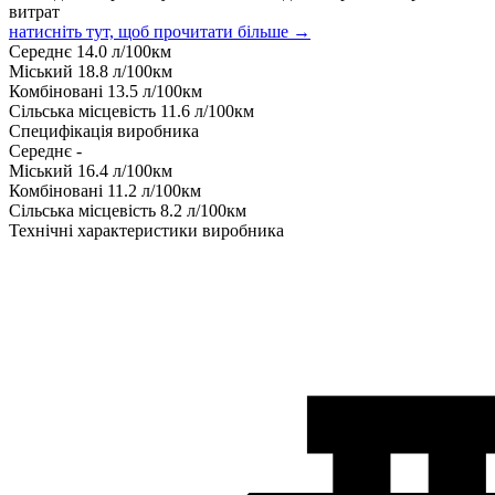
витрат
натисніть тут, щоб прочитати більше →
Середнє
14.0
л/100км
Міський
18.8
л/100км
Комбіновані
13.5
л/100км
Сільська місцевість
11.6
л/100км
Специфікація виробника
Середнє
-
Міський
16.4
л/100км
Комбіновані
11.2
л/100км
Сільська місцевість
8.2
л/100км
Технічні характеристики виробника