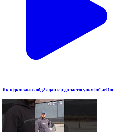
Як підключить обд2 адаптер до застосунку inCarDoc