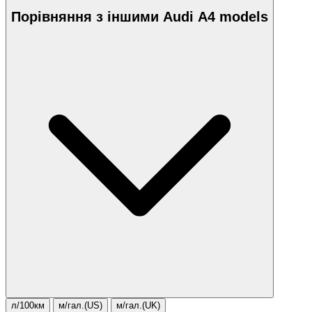
Порівняння з іншими Audi A4 models
л/100км
м/гал.(US)
м/гал.(UK)