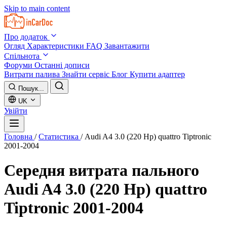
Skip to main content
Про додаток
Огляд
Характеристики
FAQ
Завантажити
Спільнота
Форуми
Останні дописи
Витрати палива
Знайти сервіс
Блог
Купити адаптер
Пошук...
UK
Увійти
Головна
/
Статистика
/
Audi A4 3.0 (220 Hp) quattro Tiptronic
2001-2004
Середня витрата пального
Audi A4 3.0 (220 Hp) quattro
Tiptronic 2001-2004