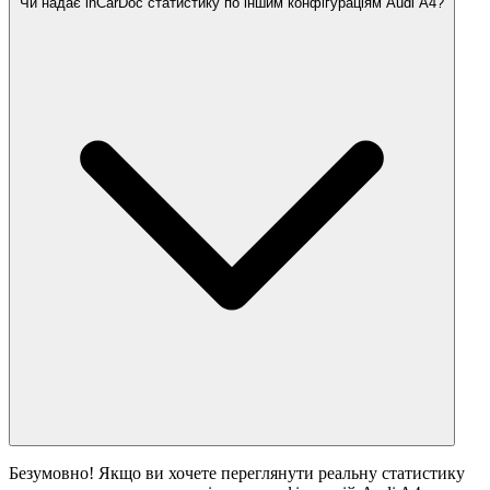
Чи надає inCarDoc статистику по іншим конфігураціям Audi A4?
Безумовно! Якщо ви хочете переглянути реальну статистику