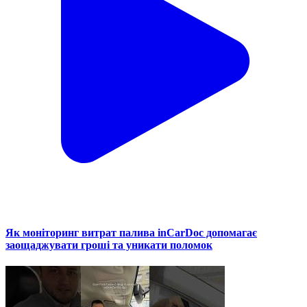
Як моніторинг витрат палива inCarDoc допомагає
заощаджувати гроші та уникати поломок