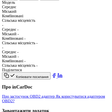
Модель
Середнє
Міський
Комбіновані
Сільська місцевість
-
Середнє
-
Міський
-
Комбіновані
-
Сільська місцевість
-
-
Середнє
-
Міський
-
Комбіновані
-
Сільська місцевість
-
Поділитися
Копіювати посилання
Про inCarDoc
Про застосунок
OBD2 адаптер
Як користуватися адаптером
OBD2?
Завантажити додаток