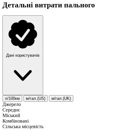
Детальні витрати пального
Дані користувачів
л/100км
м/гал.(US)
м/гал.(UK)
Джерело
Середнє
Міський
Комбіновані
Сільська місцевість