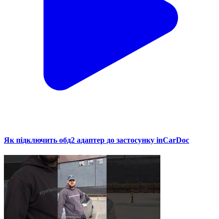
Як підключить обд2 адаптер до застосунку inCarDoc