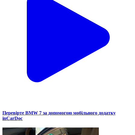
Перевірте BMW 7 за допомогою мобільного додатку
inCarDoc