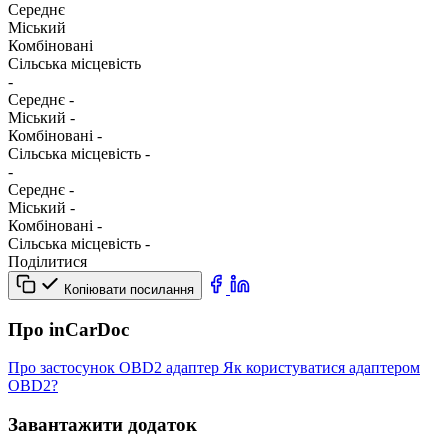
Середнє
Міський
Комбіновані
Сільська місцевість
-
Середнє
-
Міський
-
Комбіновані
-
Сільська місцевість
-
-
Середнє
-
Міський
-
Комбіновані
-
Сільська місцевість
-
Поділитися
Копіювати посилання
Про inCarDoc
Про застосунок
OBD2 адаптер
Як користуватися адаптером
OBD2?
Завантажити додаток