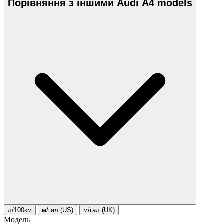
Порівняння з іншими Audi A4 models
л/100км
м/гал.(US)
м/гал.(UK)
Модель