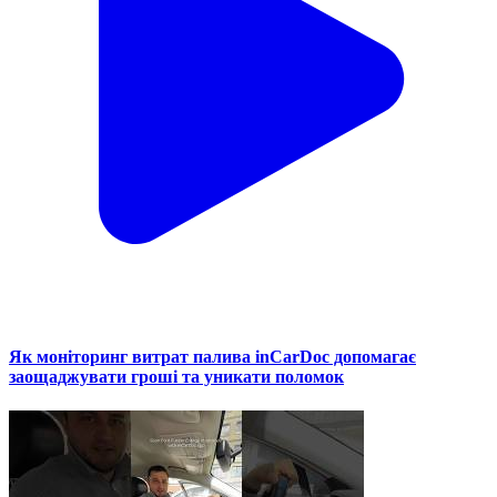
Як моніторинг витрат палива inCarDoc допомагає
заощаджувати гроші та уникати поломок