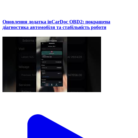
Оновлення додатка inCarDoc OBD2: покращена
діагностика автомобіля та стабільність роботи