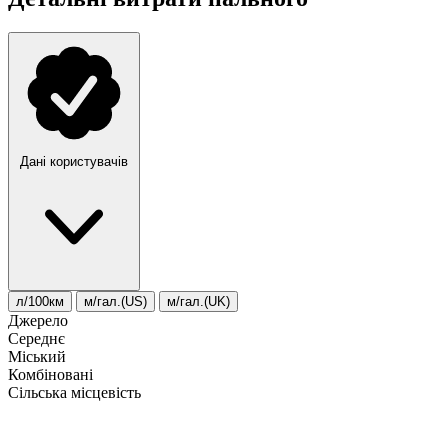
Дані користувачів
л/100км
м/гал.(US)
м/гал.(UK)
Джерело
Середнє
Міський
Комбіновані
Сільська місцевість