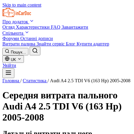
Skip to main content
Про додаток
Огляд
Характеристики
FAQ
Завантажити
Спільнота
Форуми
Останні дописи
Витрати палива
Знайти сервіс
Блог
Купити адаптер
Пошук...
UK
Увійти
Головна
/
Статистика
/
Audi A4 2.5 TDI V6 (163 Hp) 2005-2008
Середня витрата пального
Audi A4 2.5 TDI V6 (163 Hp)
2005-2008
Детальні витрати пального