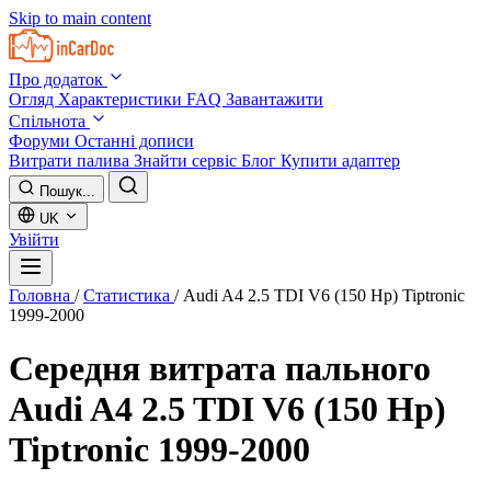
Skip to main content
Про додаток
Огляд
Характеристики
FAQ
Завантажити
Спільнота
Форуми
Останні дописи
Витрати палива
Знайти сервіс
Блог
Купити адаптер
Пошук...
UK
Увійти
Головна
/
Статистика
/
Audi A4 2.5 TDI V6 (150 Hp) Tiptronic
1999-2000
Середня витрата пального
Audi A4 2.5 TDI V6 (150 Hp)
Tiptronic 1999-2000