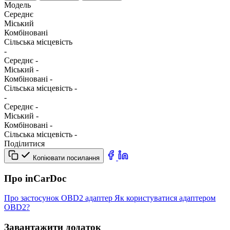
Модель
Середнє
Міський
Комбіновані
Сільська місцевість
-
Середнє
-
Міський
-
Комбіновані
-
Сільська місцевість
-
-
Середнє
-
Міський
-
Комбіновані
-
Сільська місцевість
-
Поділитися
Копіювати посилання
Про inCarDoc
Про застосунок
OBD2 адаптер
Як користуватися адаптером
OBD2?
Завантажити додаток