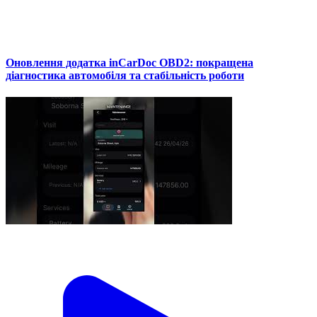
Оновлення додатка inCarDoc OBD2: покращена
діагностика автомобіля та стабільність роботи