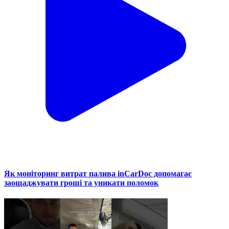
Як моніторинг витрат палива inCarDoc допомагає
заощаджувати гроші та уникати поломок