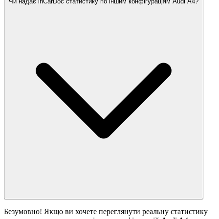
Чи надає inCarDoc статистику по іншим конфігураціям Audi A4?
Безумовно! Якщо ви хочете переглянути реальну статистику