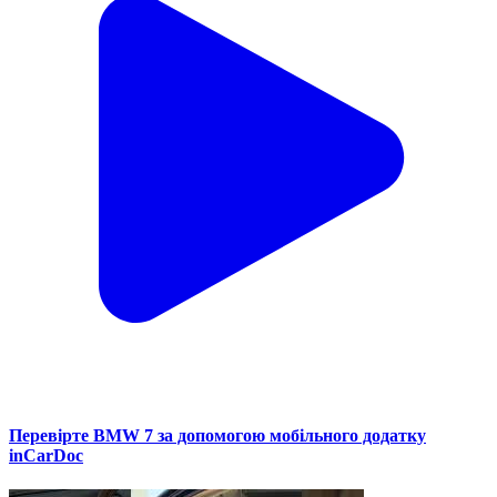
Перевірте BMW 7 за допомогою мобільного додатку
inCarDoc