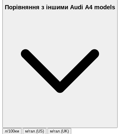
Порівняння з іншими Audi A4 models
л/100км
м/гал.(US)
м/гал.(UK)