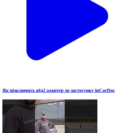
Як підключить обд2 адаптер до застосунку inCarDoc