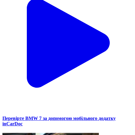
Перевірте BMW 7 за допомогою мобільного додатку
inCarDoc