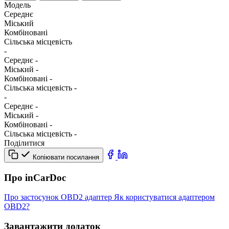
Модель
Середнє
Міський
Комбіновані
Сільська місцевість
-
Середнє
-
Міський
-
Комбіновані
-
Сільська місцевість
-
-
Середнє
-
Міський
-
Комбіновані
-
Сільська місцевість
-
Поділитися
Копіювати посилання
Про inCarDoc
Про застосунок
OBD2 адаптер
Як користуватися адаптером
OBD2?
Завантажити додаток