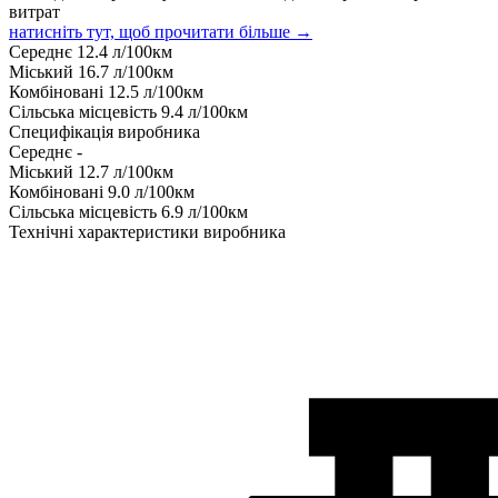
витрат
натисніть тут, щоб прочитати більше →
Середнє
12.4
л/100км
Міський
16.7
л/100км
Комбіновані
12.5
л/100км
Сільська місцевість
9.4
л/100км
Специфікація виробника
Середнє
-
Міський
12.7
л/100км
Комбіновані
9.0
л/100км
Сільська місцевість
6.9
л/100км
Технічні характеристики виробника