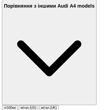
Порівняння з іншими Audi A4 models
л/100км
м/гал.(US)
м/гал.(UK)