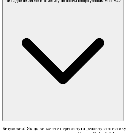
Чи надає inCarDoc статистику по іншим конфігураціям Audi A4?
Безумовно! Якщо ви хочете переглянути реальну статистику