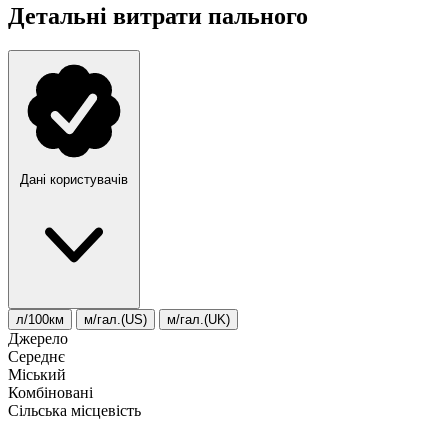
Детальні витрати пального
Дані користувачів
л/100км
м/гал.(US)
м/гал.(UK)
Джерело
Середнє
Міський
Комбіновані
Сільська місцевість