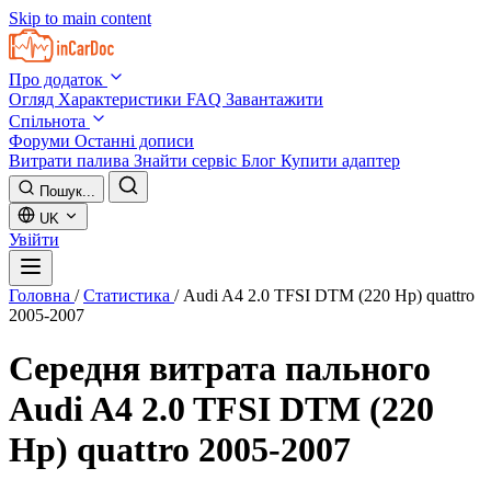
Skip to main content
Про додаток
Огляд
Характеристики
FAQ
Завантажити
Спільнота
Форуми
Останні дописи
Витрати палива
Знайти сервіс
Блог
Купити адаптер
Пошук...
UK
Увійти
Головна
/
Статистика
/
Audi A4 2.0 TFSI DTM (220 Hp) quattro
2005-2007
Середня витрата пального
Audi A4 2.0 TFSI DTM (220
Hp) quattro 2005-2007