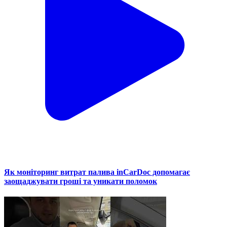
Як моніторинг витрат палива inCarDoc допомагає
заощаджувати гроші та уникати поломок