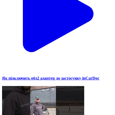
Як підключить обд2 адаптер до застосунку inCarDoc