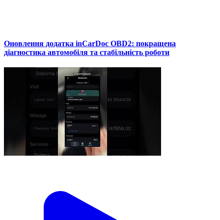
Оновлення додатка inCarDoc OBD2: покращена
діагностика автомобіля та стабільність роботи