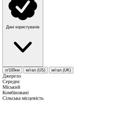
Дані користувачів
л/100км
м/гал.(US)
м/гал.(UK)
Джерело
Середнє
Міський
Комбіновані
Сільська місцевість