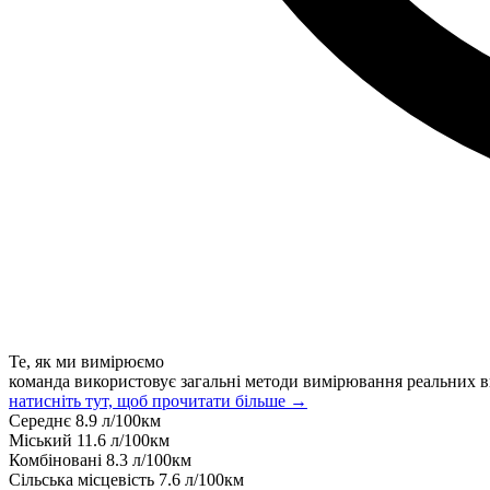
Те, як ми вимірюємо
команда використовує загальні методи вимірювання реальних в
натисніть тут, щоб прочитати більше →
Середнє
8.9
л/100км
Міський
11.6
л/100км
Комбіновані
8.3
л/100км
Сільська місцевість
7.6
л/100км