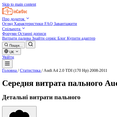
Skip to main content
Про додаток
Огляд
Характеристики
FAQ
Завантажити
Спільнота
Форуми
Останні дописи
Витрати палива
Знайти сервіс
Блог
Купити адаптер
Пошук...
UK
Увійти
Головна
/
Статистика
/
Audi A4 2.0 TDI (170 Hp) 2008-2011
Середня витрата пального
Aud
Детальні витрати пального