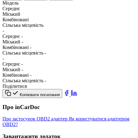
Модель
Середнє
Міський
Комбіновані
Сільська місцевість
-
Середнє
-
Міський
-
Комбіновані
-
Сільська місцевість
-
-
Середнє
-
Міський
-
Комбіновані
-
Сільська місцевість
-
Поділитися
Копіювати посилання
Про inCarDoc
Про застосунок
OBD2 адаптер
Як користуватися адаптером
OBD2?
Завантажити додаток