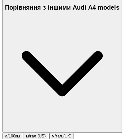
Порівняння з іншими Audi A4 models
л/100км
м/гал.(US)
м/гал.(UK)