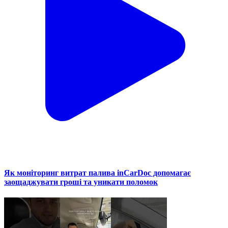
Як моніторинг витрат палива inCarDoc допомагає
заощаджувати гроші та уникати поломок