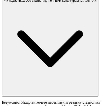
Чи надає inCarDoc статистику по іншим конфігураціям Audi A4?
Безумовно! Якщо ви хочете переглянути реальну статистику