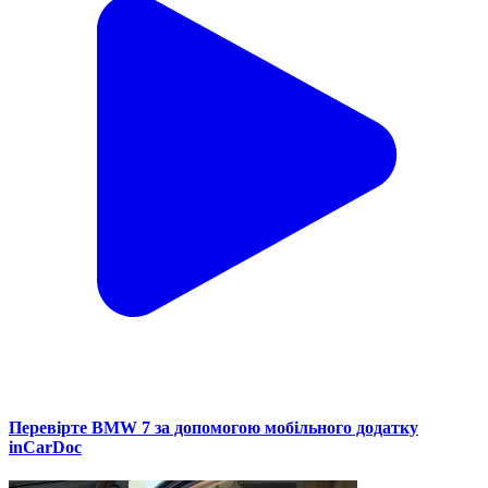
Перевірте BMW 7 за допомогою мобільного додатку
inCarDoc