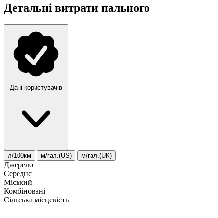
Детальні витрати пального
Дані користувачів
л/100км
м/гал.(US)
м/гал.(UK)
Джерело
Середнє
Міський
Комбіновані
Сільська місцевість