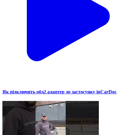
Як підключить обд2 адаптер до застосунку inCarDoc