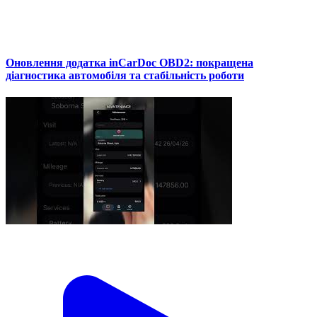
Оновлення додатка inCarDoc OBD2: покращена
діагностика автомобіля та стабільність роботи