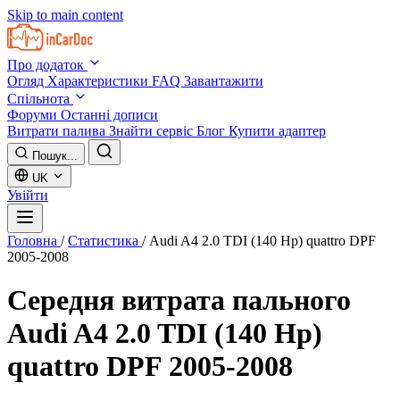
Skip to main content
Про додаток
Огляд
Характеристики
FAQ
Завантажити
Спільнота
Форуми
Останні дописи
Витрати палива
Знайти сервіс
Блог
Купити адаптер
Пошук...
UK
Увійти
Головна
/
Статистика
/
Audi A4 2.0 TDI (140 Hp) quattro DPF
2005-2008
Середня витрата пального
Audi A4 2.0 TDI (140 Hp)
quattro DPF 2005-2008