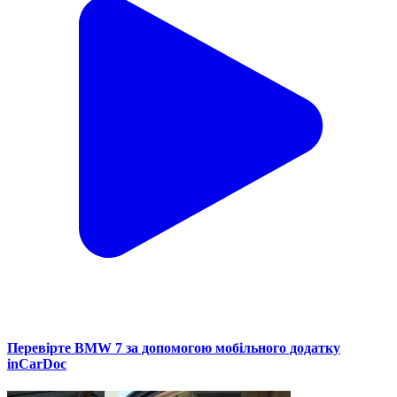
Перевірте BMW 7 за допомогою мобільного додатку
inCarDoc