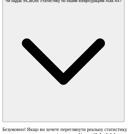
Чи надає inCarDoc статистику по іншим конфігураціям Audi A4?
Безумовно! Якщо ви хочете переглянути реальну статистику