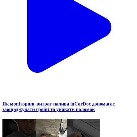
Як моніторинг витрат палива inCarDoc допомагає
заощаджувати гроші та уникати поломок