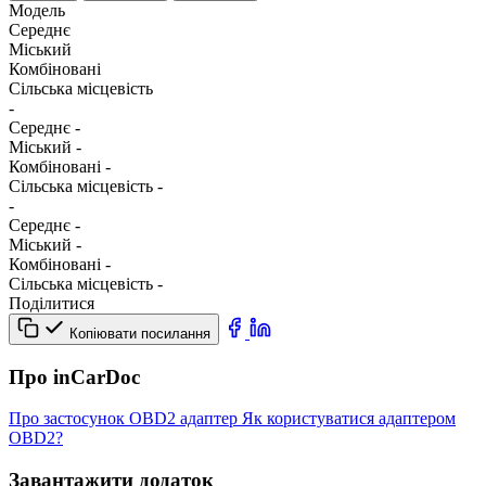
Модель
Середнє
Міський
Комбіновані
Сільська місцевість
-
Середнє
-
Міський
-
Комбіновані
-
Сільська місцевість
-
-
Середнє
-
Міський
-
Комбіновані
-
Сільська місцевість
-
Поділитися
Копіювати посилання
Про inCarDoc
Про застосунок
OBD2 адаптер
Як користуватися адаптером
OBD2?
Завантажити додаток