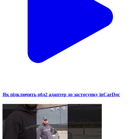
Як підключить обд2 адаптер до застосунку inCarDoc