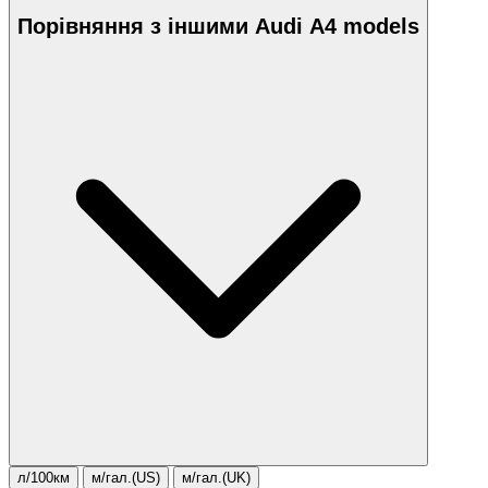
Порівняння з іншими Audi A4 models
л/100км
м/гал.(US)
м/гал.(UK)