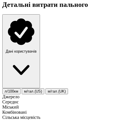
Детальні витрати пального
Дані користувачів
л/100км
м/гал.(US)
м/гал.(UK)
Джерело
Середнє
Міський
Комбіновані
Сільська місцевість