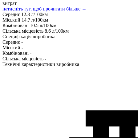
витрат
натисніть тут, щоб прочитати більше →
Середнє
12.3
л/100км
Міський
14.7
л/100км
Комбіновані
10.5
л/100км
Сільська місцевість
8.6
л/100км
Специфікація виробника
Середнє
-
Міський
-
Комбіновані
-
Сільська місцевість
-
Технічні характеристики виробника