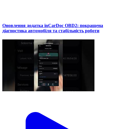
Оновлення додатка inCarDoc OBD2: покращена
діагностика автомобіля та стабільність роботи