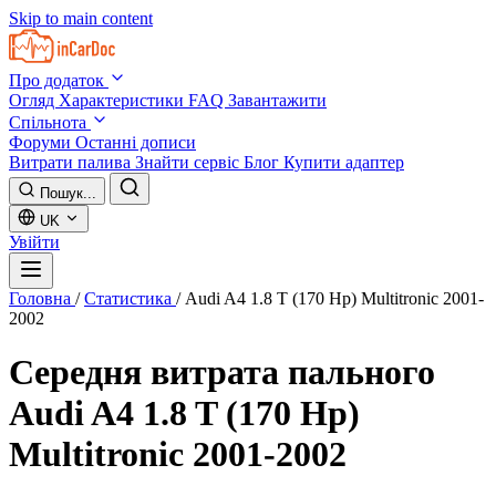
Skip to main content
Про додаток
Огляд
Характеристики
FAQ
Завантажити
Спільнота
Форуми
Останні дописи
Витрати палива
Знайти сервіс
Блог
Купити адаптер
Пошук...
UK
Увійти
Головна
/
Статистика
/
Audi A4 1.8 T (170 Hp) Multitronic 2001-
2002
Середня витрата пального
Audi A4 1.8 T (170 Hp)
Multitronic 2001-2002