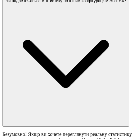
Чи надає inCarDoc статистику по іншим конфігураціям Audi A4?
Безумовно! Якщо ви хочете переглянути реальну статистику