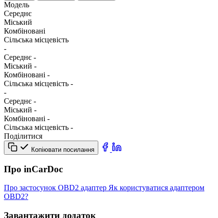
Модель
Середнє
Міський
Комбіновані
Сільська місцевість
-
Середнє
-
Міський
-
Комбіновані
-
Сільська місцевість
-
-
Середнє
-
Міський
-
Комбіновані
-
Сільська місцевість
-
Поділитися
Копіювати посилання
Про inCarDoc
Про застосунок
OBD2 адаптер
Як користуватися адаптером
OBD2?
Завантажити додаток