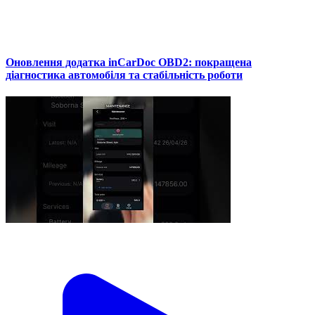
Оновлення додатка inCarDoc OBD2: покращена
діагностика автомобіля та стабільність роботи