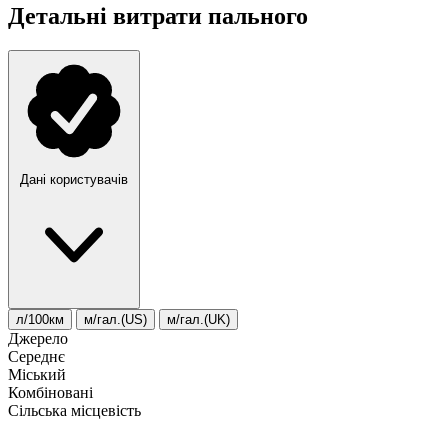
Детальні витрати пального
Дані користувачів
л/100км
м/гал.(US)
м/гал.(UK)
Джерело
Середнє
Міський
Комбіновані
Сільська місцевість