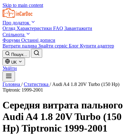
Skip to main content
Про додаток
Огляд
Характеристики
FAQ
Завантажити
Спільнота
Форуми
Останні дописи
Витрати палива
Знайти сервіс
Блог
Купити адаптер
Пошук...
UK
Увійти
Головна
/
Статистика
/
Audi A4 1.8 20V Turbo (150 Hp)
Tiptronic 1999-2001
Середня витрата пального
Audi A4 1.8 20V Turbo (150
Hp) Tiptronic 1999-2001