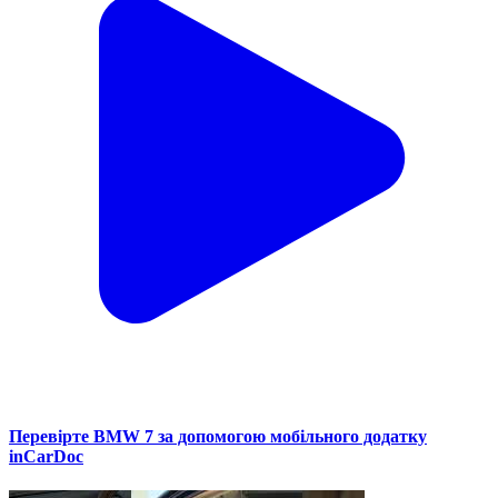
Перевірте BMW 7 за допомогою мобільного додатку
inCarDoc