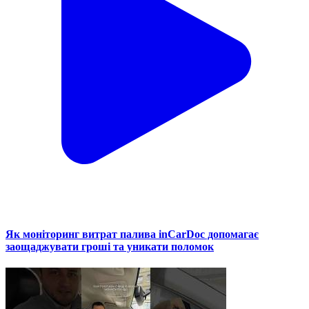
Як моніторинг витрат палива inCarDoc допомагає
заощаджувати гроші та уникати поломок