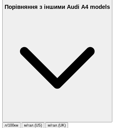
Порівняння з іншими Audi A4 models
л/100км
м/гал.(US)
м/гал.(UK)