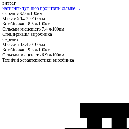
витрат
натисніть тут, щоб прочитати більше →
Середнє
9.9
л/100км
Міський
14.7
л/100км
Комбіновані
8.5
л/100км
Сільська місцевість
7.4
л/100км
Специфікація виробника
Середнє
-
Міський
13.3
л/100км
Комбіновані
9.3
л/100км
Сільська місцевість
6.9
л/100км
Технічні характеристики виробника