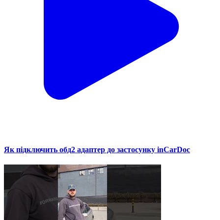
Як підключить обд2 адаптер до застосунку inCarDoc