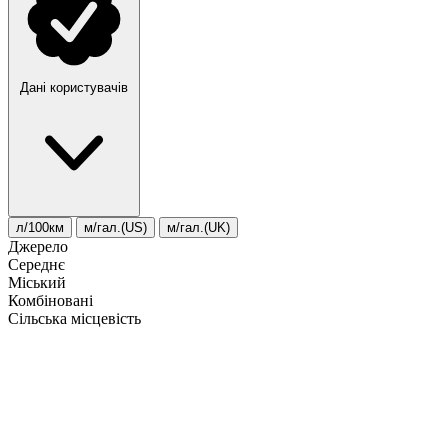
Дані користувачів
л/100км
м/гал.(US)
м/гал.(UK)
Джерело
Середнє
Міський
Комбіновані
Сільська місцевість