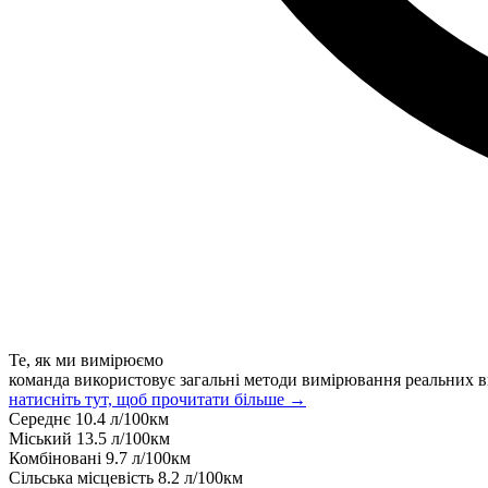
Те, як ми вимірюємо
команда використовує загальні методи вимірювання реальних в
натисніть тут, щоб прочитати більше →
Середнє
10.4
л/100км
Міський
13.5
л/100км
Комбіновані
9.7
л/100км
Сільська місцевість
8.2
л/100км