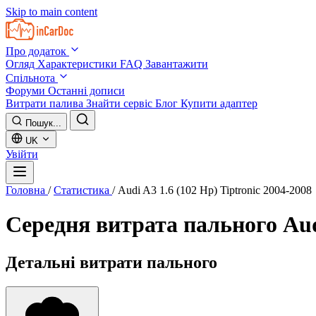
Skip to main content
Про додаток
Огляд
Характеристики
FAQ
Завантажити
Спільнота
Форуми
Останні дописи
Витрати палива
Знайти сервіс
Блог
Купити адаптер
Пошук...
UK
Увійти
Головна
/
Статистика
/
Audi A3 1.6 (102 Hp) Tiptronic 2004-2008
Середня витрата пального
Aud
Детальні витрати пального