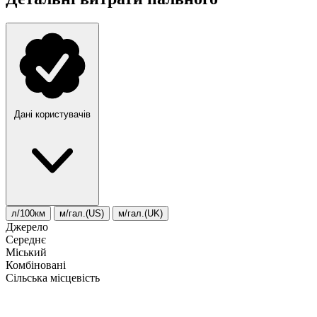
Дані користувачів
л/100км
м/гал.(US)
м/гал.(UK)
Джерело
Середнє
Міський
Комбіновані
Сільська місцевість