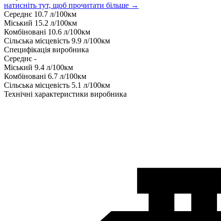
натисніть тут, щоб прочитати більше →
Середнє
10.7
л/100км
Міський
15.2
л/100км
Комбіновані
10.6
л/100км
Сільська місцевість
9.9
л/100км
Специфікація виробника
Середнє
-
Міський
9.4
л/100км
Комбіновані
6.7
л/100км
Сільська місцевість
5.1
л/100км
Технічні характеристики виробника