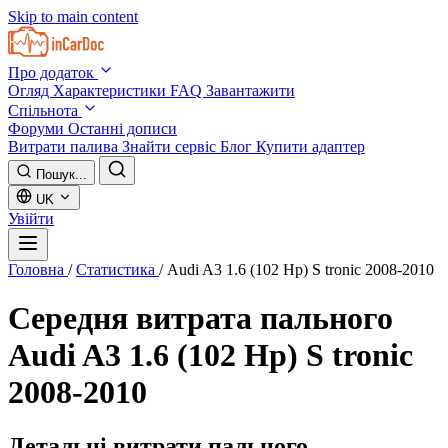
Skip to main content
Про додаток
Огляд
Характеристики
FAQ
Завантажити
Спільнота
Форуми
Останні дописи
Витрати палива
Знайти сервіс
Блог
Купити адаптер
Пошук...
UK
Увійти
Головна
/
Статистика
/
Audi A3 1.6 (102 Hp) S tronic 2008-2010
Середня витрата пального
Audi A3 1.6 (102 Hp) S tronic
2008-2010
Детальні витрати пального