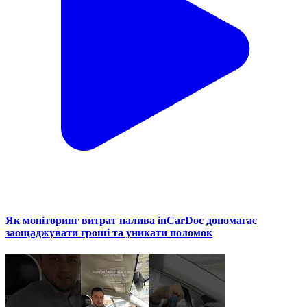
Як моніторинг витрат палива inCarDoc допомагає
заощаджувати гроші та уникати поломок