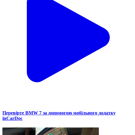
Перевірте BMW 7 за допомогою мобільного додатку
inCarDoc