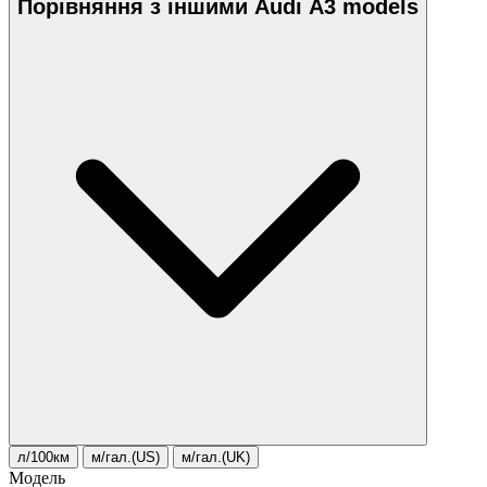
Порівняння з іншими Audi A3 models
л/100км
м/гал.(US)
м/гал.(UK)
Модель