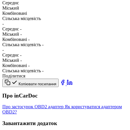
Середнє
Міський
Комбіновані
Сільська місцевість
-
Середнє
-
Міський
-
Комбіновані
-
Сільська місцевість
-
-
Середнє
-
Міський
-
Комбіновані
-
Сільська місцевість
-
Поділитися
Копіювати посилання
Про inCarDoc
Про застосунок
OBD2 адаптер
Як користуватися адаптером
OBD2?
Завантажити додаток