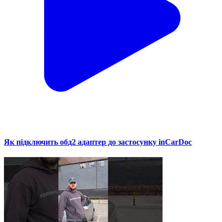
Як підключить обд2 адаптер до застосунку inCarDoc