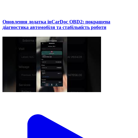
Оновлення додатка inCarDoc OBD2: покращена
діагностика автомобіля та стабільність роботи