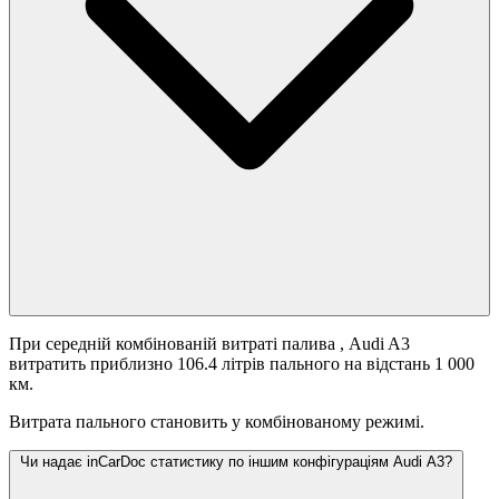
При середній комбінованій витраті палива
, Audi A3
витратить приблизно 106.4 літрів пального на відстань 1 000
км.
Витрата пального становить
у комбінованому режимі.
Чи надає inCarDoc статистику по іншим конфігураціям Audi A3?