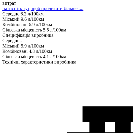
витрат
натисніть тут, щоб прочитати більше →
Середнє
6.2
л/100км
Міський
9.6
л/100км
Комбіновані
6.9
л/100км
Сільська місцевість
5.5
л/100км
Специфікація виробника
Середнє
-
Міський
5.9
л/100км
Комбіновані
4.8
л/100км
Сільська місцевість
4.1
л/100км
Технічні характеристики виробника