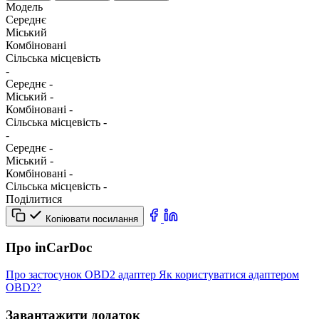
Модель
Середнє
Міський
Комбіновані
Сільська місцевість
-
Середнє
-
Міський
-
Комбіновані
-
Сільська місцевість
-
-
Середнє
-
Міський
-
Комбіновані
-
Сільська місцевість
-
Поділитися
Копіювати посилання
Про inCarDoc
Про застосунок
OBD2 адаптер
Як користуватися адаптером
OBD2?
Завантажити додаток