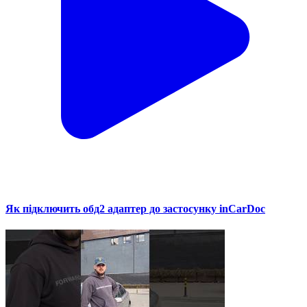
Як підключить обд2 адаптер до застосунку inCarDoc