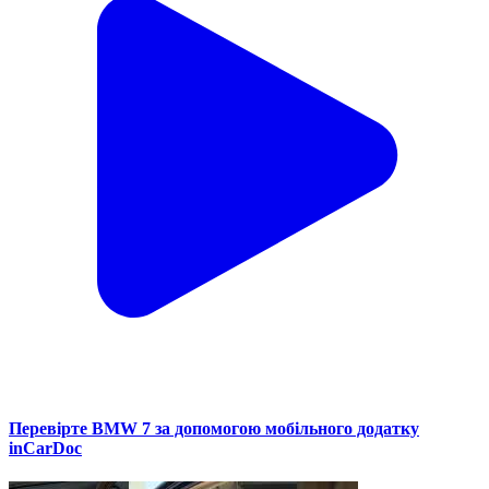
Перевірте BMW 7 за допомогою мобільного додатку
inCarDoc