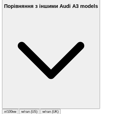
Порівняння з іншими Audi A3 models
л/100км
м/гал.(US)
м/гал.(UK)