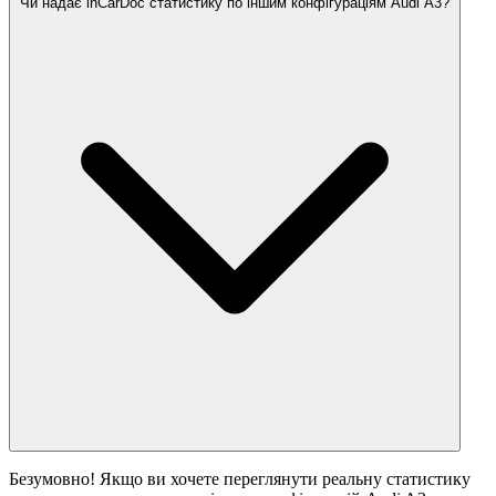
Чи надає inCarDoc статистику по іншим конфігураціям Audi A3?
Безумовно! Якщо ви хочете переглянути реальну статистику