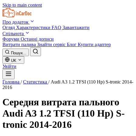
Skip to main content
Про додаток
Огляд
Характеристики
FAQ
Завантажити
Спільнота
Форуми
Останні дописи
Витрати палива
Знайти сервіс
Блог
Купити адаптер
Пошук...
UK
Увійти
Головна
/
Статистика
/
Audi A3 1.2 TFSI (110 Hp) S-tronic 2014-
2016
Середня витрата пального
Audi A3 1.2 TFSI (110 Hp) S-
tronic 2014-2016