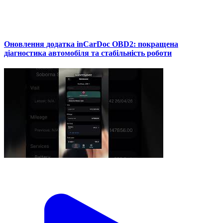
Оновлення додатка inCarDoc OBD2: покращена
діагностика автомобіля та стабільність роботи