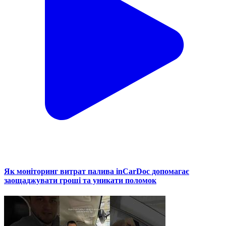
Як моніторинг витрат палива inCarDoc допомагає
заощаджувати гроші та уникати поломок