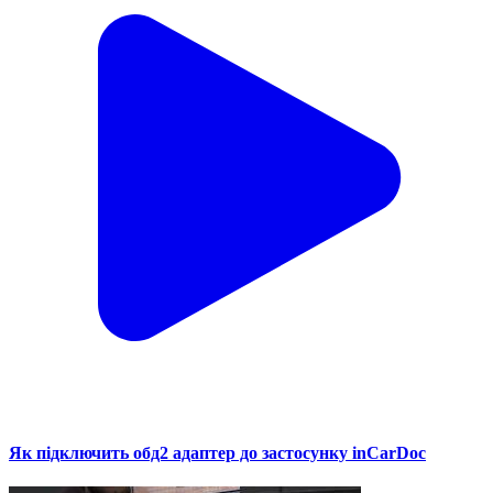
Як підключить обд2 адаптер до застосунку inCarDoc