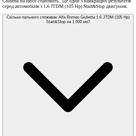
Giulietta на шосе становить
. Це один з найкращих результатів
серед автомобілів з 1.6 JTDM (105 Hp) Start&Stop двигуном.
Скільки пального споживає Alfa Romeo Giulietta 1.6 JTDM (105 Hp)
Start&Stop на 1 000 км?