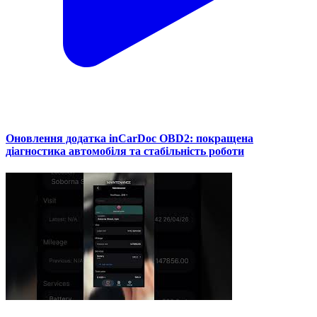
Оновлення додатка inCarDoc OBD2: покращена
діагностика автомобіля та стабільність роботи