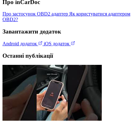
Про inCarDoc
Про застосунок
OBD2 адаптер
Як користуватися адаптером
OBD2?
Завантажити додаток
Android додаток
iOS додаток
Останні публікації