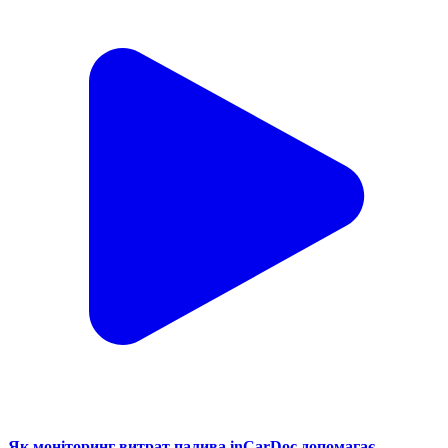
Як моніторинг витрат палива inCarDoc допомагає