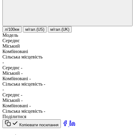
л/100км
м/гал.(US)
м/гал.(UK)
Модель
Середнє
Міський
Комбіновані
Сільська місцевість
-
Середнє
-
Міський
-
Комбіновані
-
Сільська місцевість
-
-
Середнє
-
Міський
-
Комбіновані
-
Сільська місцевість
-
Поділитися
Копіювати посилання