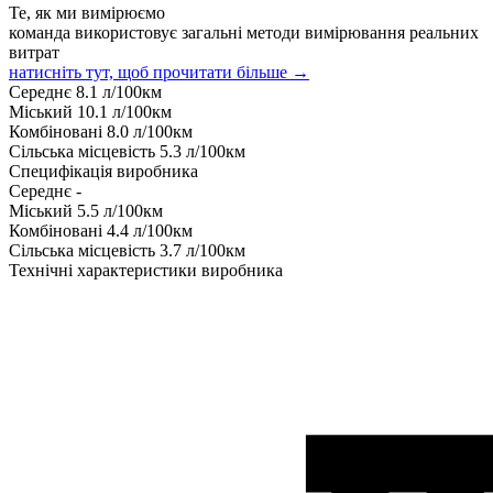
Те, як ми вимірюємо
команда використовує загальні методи вимірювання реальних
витрат
натисніть тут, щоб прочитати більше →
Середнє
8.1
л/100км
Міський
10.1
л/100км
Комбіновані
8.0
л/100км
Сільська місцевість
5.3
л/100км
Специфікація виробника
Середнє
-
Міський
5.5
л/100км
Комбіновані
4.4
л/100км
Сільська місцевість
3.7
л/100км
Технічні характеристики виробника