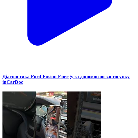
Діагностика Ford Fusion Energy за допомогою застосунку
inCarDoc