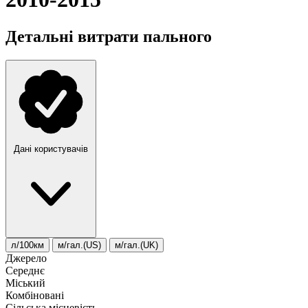
Детальні витрати пального
Дані користувачів
л/100км
м/гал.(US)
м/гал.(UK)
Джерело
Середнє
Міський
Комбіновані
Сільська місцевість