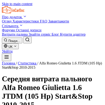
Skip to main content
Про додаток
Огляд
Характеристики
FAQ
Завантажити
Спільнота
Форуми
Останні дописи
Витрати палива
Знайти сервіс
Блог
Купити адаптер
Пошук...
UK
Увійти
Головна
/
Статистика
/
Alfa Romeo Giulietta 1.6 JTDM (105 Hp)
Start&Stop 2010-2015
Середня витрата пального
Alfa Romeo Giulietta 1.6
JTDM (105 Hp) Start&Stop
2010-2015