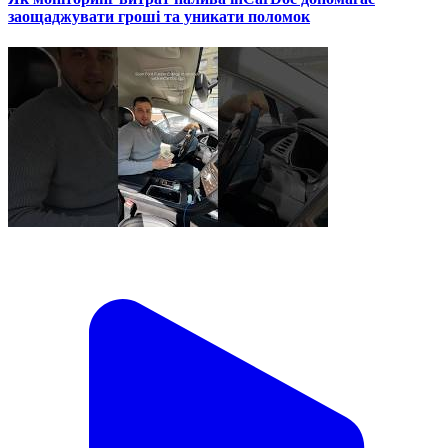
заощаджувати гроші та уникати поломок