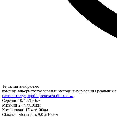
Те, як ми вимірюємо
команда використовує загальні методи вимірювання реальних в
натисніть тут, щоб прочитати більше →
Середнє
19.4
л/100км
Міський
24.4
л/100км
Комбіновані
17.4
л/100км
Сільська місцевість
9.0
л/100км