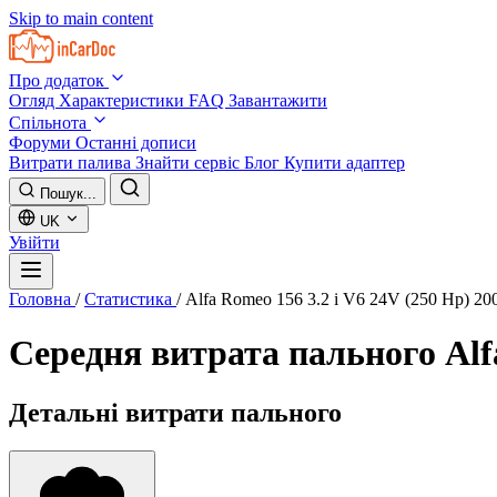
Skip to main content
Про додаток
Огляд
Характеристики
FAQ
Завантажити
Спільнота
Форуми
Останні дописи
Витрати палива
Знайти сервіс
Блог
Купити адаптер
Пошук...
UK
Увійти
Головна
/
Статистика
/
Alfa Romeo 156 3.2 i V6 24V (250 Hp) 20
Середня витрата пального
Alf
Детальні витрати пального