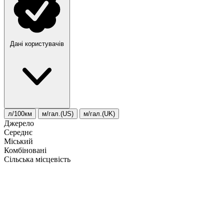
Дані користувачів
л/100км
м/гал.(US)
м/гал.(UK)
Джерело
Середнє
Міський
Комбіновані
Сільська місцевість